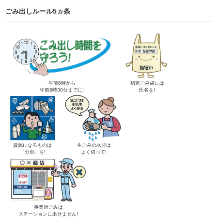
ごみ出しルール5ヵ条
午前6時から
指定ごみ袋には
午前8時30分までに!
氏名を!
資源になるものは
生ごみの水分は
「分別」を!
よく切って!
事業所ごみは
ステーションに出せません!