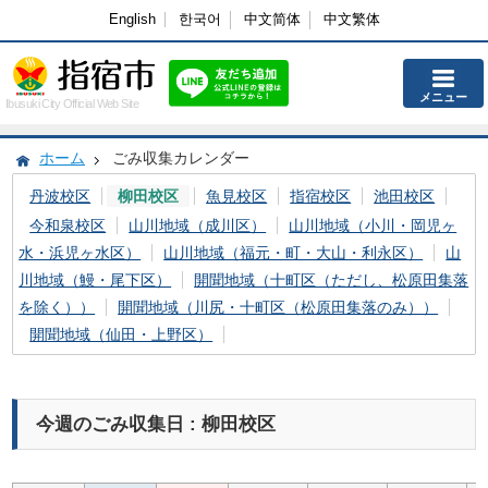
English
한국어
中文简体
中文繁体
メニュー
Ibusuki City Official Web Site
ホーム
ごみ収集カレンダー
丹波校区
柳田校区
魚見校区
指宿校区
池田校区
今和泉校区
山川地域（成川区）
山川地域（小川・岡児ヶ
水・浜児ヶ水区）
山川地域（福元・町・大山・利永区）
山
川地域（鰻・尾下区）
開聞地域（十町区（ただし、松原田集落
を除く））
開聞地域（川尻・十町区（松原田集落のみ））
開聞地域（仙田・上野区）
今週のごみ収集日 : 柳田校区