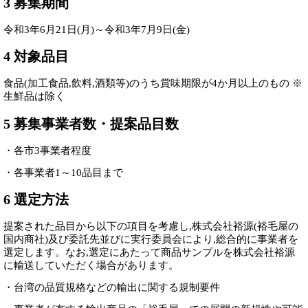
3 募集期間
令和3年6月21日(月)～令和3年7月9日(金)
4 対象品目
食品(加工食品,飲料,酒類等)のうち賞味期限が4か月以上のもの ※
生鮮品は除く
5 募集事業者数・提案品目数
・各市3事業者程度
・各事業者1～10品目まで
6 選定方法
提案された品目から以下の項目を考慮し,株式会社裕源(裕毛屋の
国内商社)及び委託先並びに実行委員会により,総合的に事業者を
選定します。なお,選定にあたって商品サンプルを株式会社裕源
に輸送していただく場合があります。
・台湾の品質規格などの輸出に関する規制要件