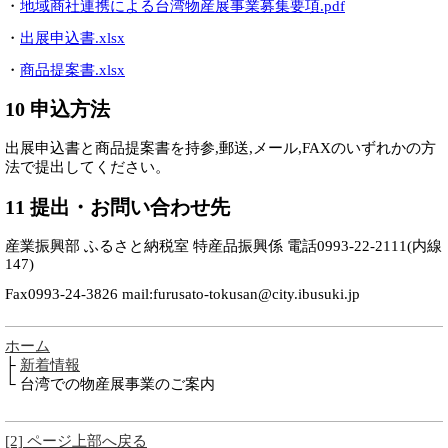
・
地域商社連携による台湾物産展事業募集要項.pdf
・
出展申込書.xlsx
・
商品提案書.xlsx
10 申込方法
出展申込書と商品提案書を持参,郵送,メール,FAXのいずれかの方
法で提出してください。
11 提出・お問い合わせ先
産業振興部 ふるさと納税室 特産品振興係 電話0993-22-2111(内線
147)
Fax0993-24-3826 mail:furusato-tokusan@city.ibusuki.jp
ホーム
├
新着情報
└ 台湾での物産展事業のご案内
[2] ページ上部へ戻る