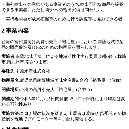
・海外輸出への意欲がある事業者のうち,輸出可能な商品を提案
できる事業者。ただし,海外への輸出実績は問わない。
・実行委員会が成果把握等のために行う調査等に協力できる者
2 事業内容
台湾の富裕層向け高質小売店「裕毛屋」において,南薩地域特産
品の販売促進及びPRのための物産展を開催します。
実施者
:南薩地域「食」による地域活性化実行委員会(指宿市,枕崎
市,南九州市,南さつま市)
委託先
:中原水産株式会社
物産展名
:鹿児島県南薩地域美味物産展in台湾「裕毛屋」(仮称)
開催場所
:台湾の高質小売店「裕毛屋」(台中市)
開催期間
:令和3年12月に5日間開催 ※コロナ関係により時期は変
わる可能性あり
実施方法
:コロナ禍の状況を踏まえ,出展者は渡航せず,受託者が物
産展を現地でプロモーター等を手配し開催する。