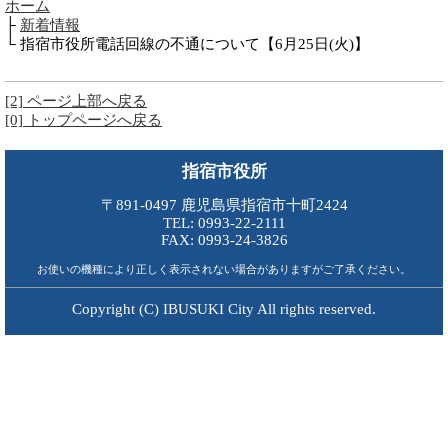
ホーム
├
新着情報
└ 指宿市役所電話回線の不通について【6月25日(火)】
[2] ページ上部へ戻る
[0] トップページへ戻る
指宿市役所
〒891-0497 鹿児島県指宿市十町2424
TEL: 0993-22-2111
FAX: 0993-24-3826
お使いの機種により正しく表示されない場合がありますがご了承ください。
Copyright (C) IBUSUKI City All rights reserved.