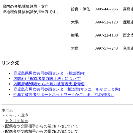
県内の各地域振興局・支庁
姶良・伊佐
0995-44-7965
霧島
※地域保健福祉課が担当課です。
大隅
0994-52-2123
鹿屋
熊毛
0997-22-1138
西之
大島
0997-57-7243
奄美
リンク先
鹿児島県男女共同参画センター(相談案内)
内閣府(「配偶者暴力防止法」について)
内閣府(配偶者からの暴力被害者支援情報)
鹿児島市男女共同参画センター相談室(サンエールかごしま内)
性暴力被害者サポートネットワークかごしま「FLOWER」
ホーム
├
くらし・環境
├
男女共同参画
├
配偶者や交際相手からの暴力(DV)について
└ 配偶者や交際相手からの暴力(DV)について