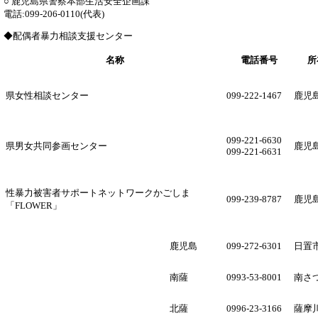
○ 鹿児島県警察本部生活安全企画課
電話:099-206-0110(代表)
◆配偶者暴力相談支援センター
名称
電話番号
所
県女性相談センター
099-222-1467
鹿児
099-221-6630
県男女共同参画センター
鹿児
099-221-6631
性暴力被害者サポートネットワークかごしま
099-239-8787
鹿児
「FLOWER」
鹿児島
099-272-6301
日置
南薩
0993-53-8001
南さ
北薩
0996-23-3166
薩摩