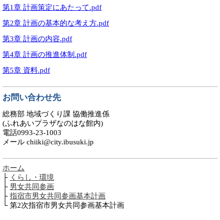
第1章 計画策定にあたって.pdf
第2章 計画の基本的な考え方.pdf
第3章 計画の内容.pdf
第4章 計画の推進体制.pdf
第5章 資料.pdf
お問い合わせ先
総務部 地域づくり課 協働推進係
(ふれあいプラザなのはな館内)
電話0993-23-1003
メール chiiki@city.ibusuki.jp
ホーム
├
くらし・環境
├
男女共同参画
├
指宿市男女共同参画基本計画
└ 第2次指宿市男女共同参画基本計画