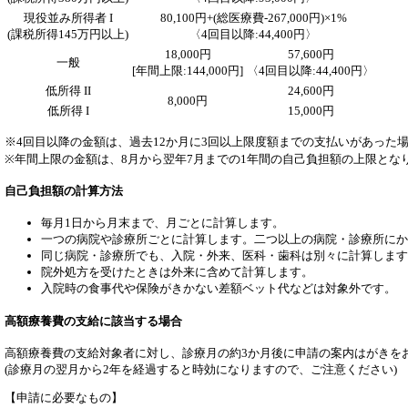
現役並み所得者 I
80,100円+(総医療費-267,000円)×1%
(課税所得145万円以上)
〈4回目以降:44,400円〉
18,000円
57,600円
一般
[年間上限:144,000円]
〈4回目以降:44,400円〉
低所得 II
24,600円
8,000円
低所得 I
15,000円
※4回目以降の金額は、過去12か月に3回以上限度額までの支払いがあった
※年間上限の金額は、8月から翌年7月までの1年間の自己負担額の上限とな
自己負担額の計算方法
毎月1日から月末まで、月ごとに計算します。
一つの病院や診療所ごとに計算します。二つ以上の病院・診療所に
同じ病院・診療所でも、入院・外来、医科・歯科は別々に計算します
院外処方を受けたときは外来に含めて計算します。
入院時の食事代や保険がきかない差額ベット代などは対象外です。
高額療養費の支給に該当する場合
高額療養費の支給対象者に対し、診療月の約3か月後に申請の案内はがきを
(診療月の翌月から2年を経過すると時効になりますので、ご注意ください)
【申請に必要なもの】