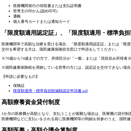
医療機関発行の領収書または支払証明書
世帯主の印かん(認め印可)
通帳
個人番号カードまたは通知カード
「限度額適用認定証」、「限度額適用・標準負担
医療機関等で高額な治療を受ける場合、「限度額適用認定証」または「限度
交付を希望する方は、国民健康保険担当窓口で申請をしてください。
※70歳から74歳までの方で、所得区分が「一般」または「現役並み所得者 
※国民健康保険税を滞納している世帯の方には、認定証を交付できない場合
【申請に必要なもの】
保険証
限度額適用・標準負担額減額認定申請書.pdf
高額療養資金貸付制度
1か月の医療費が高額となり、支払うことが困難な場合は、医療費の貸付制
医療機関などに支払いをされる前に医療機関等の明細を持参のうえ、国民健
高額医養・高額介護合算制度