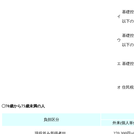
基礎控
イ
以下の
基礎控
ウ
以下の
エ
基礎控
オ
住民税
〇70歳から75歳未満の人
負担区分
外来(個人単
現役並み所得者III
270,300円