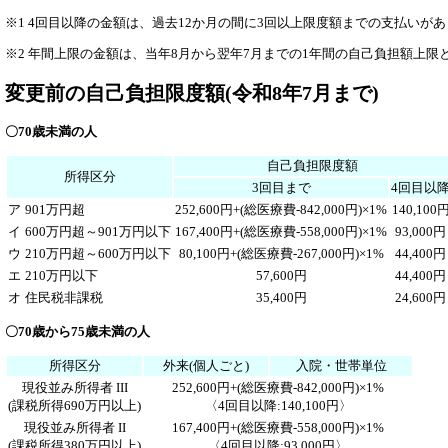
※1 4回目以降の金額は、過去12か月の間に3回以上限度額までの支払いが
※2 年間上限の金額は、当年8月から翌年7月までの1年間の自己負担額上限
変更前の自己負担限度額(令和8年7月まで)
〇70歳未満の人
自己負担限度額
所得区分
3回目まで
4回目以
ア
901万円超
252,600円+(総医療費-842,000円)×1%
140,100
イ
600万円超～901万円以下
167,400円+(総医療費-558,000円)×1%
93,000円
ウ
210万円超～600万円以下
80,100円+(総医療費-267,000円)×1%
44,400円
エ
210万円以下
57,600円
44,400円
オ
住民税非課税
35,400円
24,600円
〇70歳から75歳未満の人
所得区分
外来(個人ごと)
入院・世帯単位
現役並み所得者 III
252,600円+(総医療費-842,000円)×1%
(課税所得690万円以上)
〈4回目以降:140,100円〉
現役並み所得者 II
167,400円+(総医療費-558,000円)×1%
(課税所得380万円以上)
〈4回目以降:93,000円〉