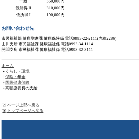
一般
560,000円
低所得 II
310,000円
低所得 I
190,000円
お問い合わせ先
市民福祉部 健康増進課 健康保険係 電話0993-22-2111(内線2286)
山川支所 市民福祉課 健康福祉係 電話0993-34-1114
開聞支所 市民福祉課 健康福祉係 電話0993-32-3111
ホーム
├
くらし・環境
├
保険・年金
├
国民健康保険
└ 高額療養費の支給
[2] ページ上部へ戻る
[0] トップページへ戻る