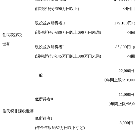
(課税所得が690万円以上)
<4回目
現役並み所得者II
179,100円
(課税所得が380万円以上690万円未満)
<4回
住民税課税
世帯
現役並み所得者I
85,800円+
(課税所得が145万円以上380万円未満)
<4回
22,000円
一般
〔年間上限:216,0
11,000円
低所得者II
〔年間上限:96,0
住民税非課税世帯
低所得者I
8,000円
(年金年収約82万円以下など)