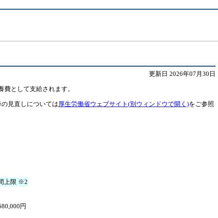
更新日 2026年07月30日
療養費として支給されます。
降の見直しについては
厚生労働省ウェブサイト(別ウィンドウで開く)
をご参照
間上限 ※2
680,000円