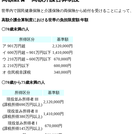
世帯内で国民健康保険と介護保険の両保険から給付を受けることによって、自
高額介護合算制度における世帯の負担限度額/年額
〇70歳未満の人
所得区分
基準額
ア
901万円超
2,120,000円
イ
600万円超～901万円以下
1,410,000円
ウ
210万円超～600万円以下
670,000円
エ
210万円以下
600,000円
オ
住民税非課税
340,000円
〇70歳から75歳未満の人
所得区分
基準額
現役並み所得者 III
2,120,000円
(課税所得690万円以上)
現役並み所得者 II
1,410,000円
(課税所得380万円以上)
現役並み所得者 I
670,000円
(課税所得145万円以上)