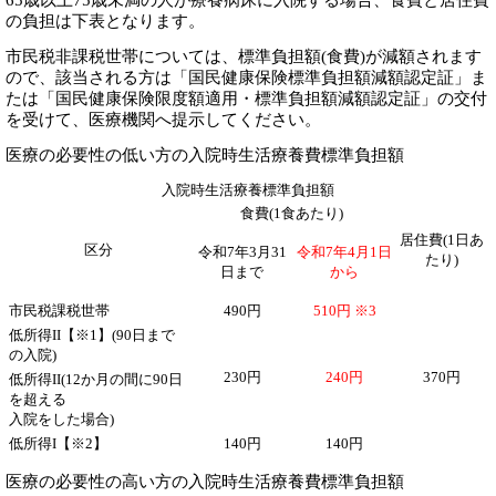
65歳以上75歳未満の人が療養病床に入院する場合、食費と居住費
の負担は下表となります。
市民税非課税世帯については、標準負担額(食費)が減額されます
ので、該当される方は「国民健康保険標準負担額減額認定証」ま
たは「国民健康保険限度額適用・標準負担額減額認定証」の交付
を受けて、医療機関へ提示してください。
医療の必要性の低い方の入院時生活療養費標準負担額
入院時生活療養標準負担額
食費(1食あたり)
居住費(1日あ
区分
令和7年3月31
令和7年
4月1日
たり)
日まで
から
市民税課税世帯
490円
510円 ※3
低所得II【※1】(90日まで
の入院)
230円
240円
370円
低所得II(12か月の間に90日
を超える
入院をした場合)
低所得I【※2】
140円
140円
医療の必要性の高い方の入院時生活療養費標準負担額