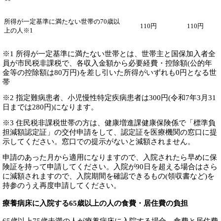
所得が一定基準に満たない世帯の70歳以
110円
110円
上の人※1
※1 所得が一定基準に満たない世帯とは、世帯主と国保加入者全
員が市民税非課税で、各収入金額から必要経費・控除額(公的年
金等の控除額は80万円)を差し引いた所得がいずれも0円となる世
帯
※2 指定難病患者、小児慢性特定疾病患者は300円(令和7年3月31
日までは280円)になります。
※3 住民税非課税世帯の方は、健康増進課健康保険係で「標準負
担減額認定証」の交付申請をして、認定証を医療機関の窓口に提
示してください。窓口での提示がないと減額されません。
申請のあった月から適用になりますので、入院されたら早めに保
険証を持って申請してください。入院が90日を超える場合はさら
に減額されますので、入院期間を確認できるもの(領収書など)を
持参のうえ再度申請してください。
療養病床に入院する65歳以上の人の食費・居住費の負担