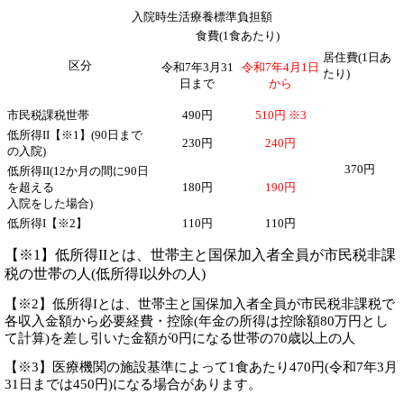
入院時生活療養標準負担額
食費(1食あたり)
居住費(1日あ
区分
令和7年3月31
令和7年
4月1日
たり)
日まで
から
市民税課税世帯
490円
510円 ※3
低所得II【※1】(90日まで
230円
240円
の入院)
370円
低所得II(12か月の間に90日
を超える
180円
190円
入院をした場合)
低所得I【※2】
110円
110円
【※1】低所得IIとは、世帯主と国保加入者全員が市民税非課
税の世帯の人(低所得I以外の人
)
【※2】低所得Iとは、世帯主と国保加入者全員が市民税非課税で
各収入金額から必要経費・控除(年金の所得は控除額80万円とし
て計算)を差し引いた金額が0円になる世帯の70歳以上の人
【※3】医療機関の施設基準によって1食あたり470円(令和7年3月
31日までは450円)になる場合があります。