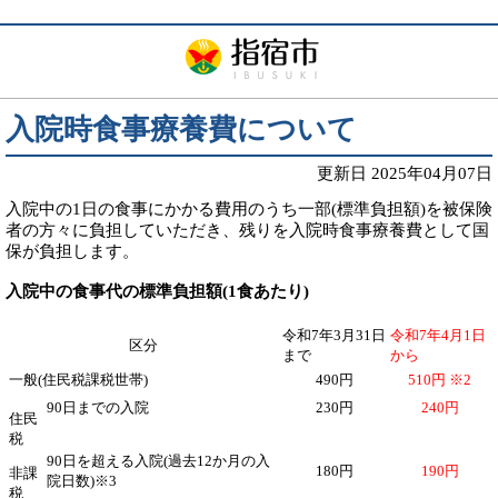
入院時食事療養費について
更新日 2025年04月07日
入院中の1日の食事にかかる費用のうち一部(標準負担額)を被保険
者の方々に負担していただき、残りを入院時食事療養費として国
保が負担します。
入院中の食事代の標準負担額(1食あたり)
令和7年3月31日
令和7年4月1日
区分
まで
から
一般(住民税課税世帯)
490円
510円 ※2
90日までの入院
230円
240円
住民
税
90日を超える入院(過去12か月の入
180円
190円
非課
院日数)※3
税