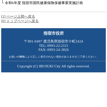
└ 令和6年度 指宿市国民健康保険保健事業実施計画
[2] ページ上部へ戻る
[0] トップページへ戻る
指宿市役所
〒891-0497 鹿児島県指宿市十町2424
TEL: 0993-22-2111
FAX: 0993-24-3826
お使いの機種により正しく表示されない場合がありますがご了承ください。
Copyright (C) IBUSUKI City All rights reserved.