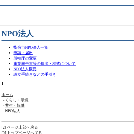
NPO法人
指宿市NPO法人一覧
申請・届出
所轄庁の変更
事業報告書等の提出・様式について
NPO法人概要
設立手続きなどの手引き
1
ホーム
├
くらし・環境
├
共生・協働
└ NPO法人
[2] ページ上部へ戻る
[0] トップページへ戻る