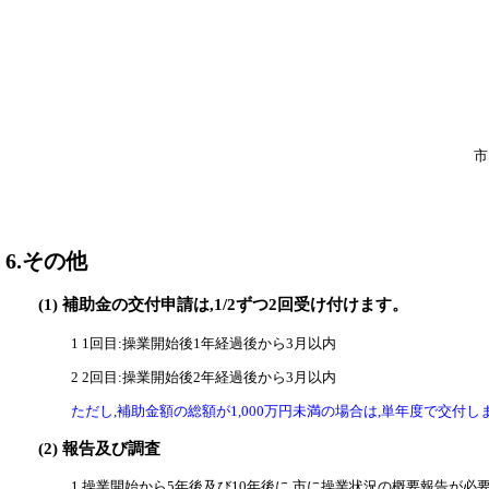
市
6.その他
(1) 補助金の交付申請は,1/2ずつ2回受け付けます。
1 1回目:操業開始後1年経過後から3月以内
2 2回目:操業開始後2年経過後から3月以内
ただし,補助金額の総額が1,000万円未満の場合は,単年度で交付し
(2) 報告及び調査
1
操業開始から5
年後及び10年後に,市に操業状況の
概要報告
が必