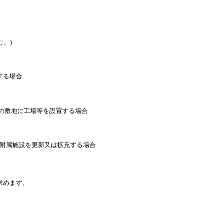
。)
する場合
他の敷地に工場等を設置する場合
び附属施設を更新又は拡充する場合
求めます。