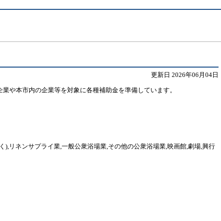
更新日 2026年06月04日
企業や本市内の企業等を対象に各種補助金を準備しています。
),
リネンサプライ業,一般公衆浴場業,その他の公衆浴場業,映画館,劇場,興行