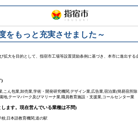
制度をもっと充実させました～
び拡大を目的として、指宿市工場等設置奨励条例に基づき、本市に進出する
)
,こん包業,
卸売業,学術・開発研究機関,デザイン業,広告業,
宿泊業(簡易宿所除く
遊園地,テーマパーク及びマリーナ業,
職員教育施設・支援業,
コールセンター業
とします。現在営んでいる業種は不問)
学校,日本語教育機関,道の駅