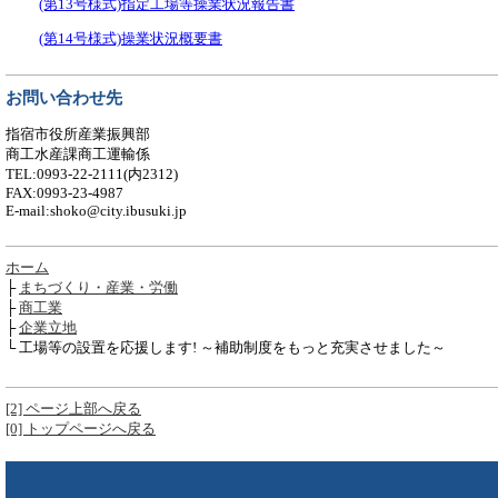
(第13号様式)指定工場等操業状況報告書
(第14号様式)操業状況概要書
お問い合わせ先
指宿市役所産業振興部
商工水産課商工運輸係
TEL:0993-22-2111(内2312)
FAX:0993-23-4987
E-mail:shoko@city.ibusuki.jp
ホーム
├
まちづくり・産業・労働
├
商工業
├
企業立地
└ 工場等の設置を応援します! ～補助制度をもっと充実させました～
[2] ページ上部へ戻る
[0] トップページへ戻る