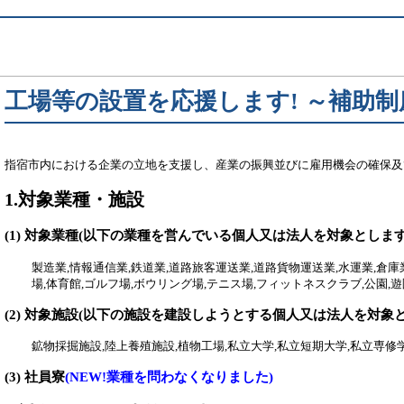
工場等の設置を応援します! ～補助
指宿市内における企業の立地を支援し、産業の振興並びに雇用機会の確保及
1.対象業種・施設
(1) 対象業種(以下の業種を営んでいる個人又は法人を対象とします
製造業,情報通信業,鉄道業,道路旅客運送業,道路貨物運送業,水運業,倉庫業
場,体育館,ゴルフ場,ボウリング場,テニス場,フィットネスクラブ,公園,
(2) 対象施設(以下の施設を建設しようとする個人又は法人を対象
鉱物採掘施設,陸上養殖施設,植物工場,私立大学,私立短期大学,私立専修
(3) 社員寮
(NEW!業種を問わなくなりました)