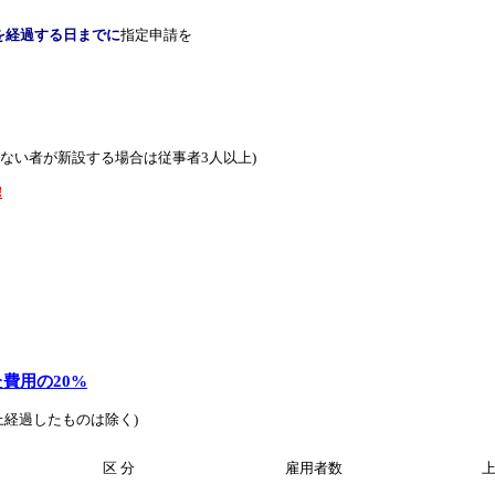
を経過する日までに
指定申請を
しない者が新設する場合は従事者3人以上)
!
た費用の
20
%
上経過したものは除く)
区 分
雇用者数