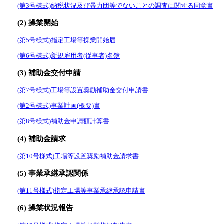
(第3号様式)納税状況及び暴力団等でないことの調査に関する同意書
(2) 操業開始
(第5号様式)指定工場等操業開始届
(第6号様式)新規雇用者(従事者)名簿
(3) 補助金交付申請
(第7号様式)工場等設置奨励補助金交付申請書
(第2号様式)事業計画(概要)書
(第8号様式)補助金申請額計算書
(4) 補助金請求
(第10号様式)工場等設置奨励補助金請求書
(5) 事業承継承認関係
(第11号様式)指定工場等事業承継承認申請書
(6) 操業状況報告