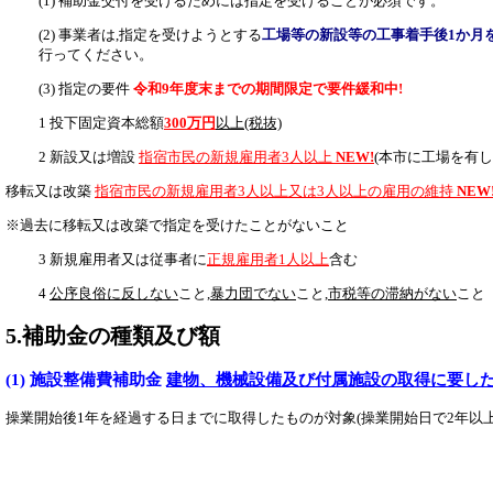
(1) 補助金交付を受けるためには指定を受けることが必須です。
(2) 事業者は,指定を受けようとする
工場等の新設等の工事着手後1か月
行ってください。
(3) 指定の要件
令和9年度末までの期間限定で要件緩和中!
1 投下固定資本総額
300
万円
以上(税抜)
2 新設又は増設
指宿市民の新規雇用者3人以上
NEW!
(本市に工場を有
移転又は改築
指宿市民の新規雇用者
3
人以上又は
3
人以上の雇用の維持
NEW
※過去に移転又は改築で指定を受けたことがないこと
3 新規雇用者又は従事者に
正規雇用者1人以上
含む
4
公序良俗に反しない
こと,
暴力団でない
こと,
市税等の
滞納がない
こと
5.補助金の種類及び額
(1) 施設整備費補助金
建物、機械設備及び付属施設の
取得に要し
操業開始後1年を経過する日までに取得したものが対象(操業開始日で2年以