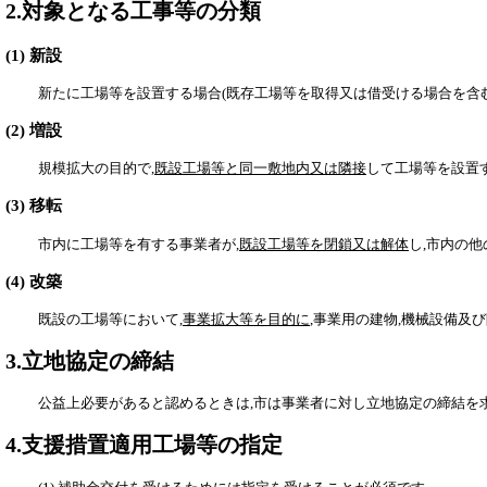
2.対象となる工事等の分類
(1) 新設
新たに工場等を設置する場合(既存工場等を取得又は借受ける場合を含む
(2) 増設
規模拡大の目的で,
既設工場等と同一敷地内又は隣接
して工場等を設置
(3) 移転
市内に工場等を有する事業者が,
既設工場等を閉鎖又は解体
し,市内の
(4) 改築
既設の工場等において,
事業拡大等を目的に
,事業用の建物,機械設備及
3.立地協定の締結
公益上必要があると認めるときは,市は事業者に対し立地協定の締結を
4.支援措置適用工場等の指定