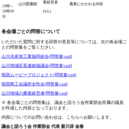
業経営者
山川図書館
農業にかかわる内容
19時～
20時30
(4人)
分
各会場ごとの問答について
いただいた質問に対する回答や意見等については、次の各会場ご
との問答集をご覧ください。
山川水産加工業協同組合(問答集).pdf
山川地域区長連絡協議会(問答集).pdf
指宿ムービープロジェクト(問答集).pdf
指宿商工会議所女性会(問答集).pdf
山川地域の農業経営者(問答集).pdf
※ 各会場ごとの問答集は、議会と語ろう会作業部会所属の議員
が作成した内容となっております。
内容についてのお問い合わせは、こちらへお願いします。
議会と語ろう会 作業部会 代表 新川床 金春