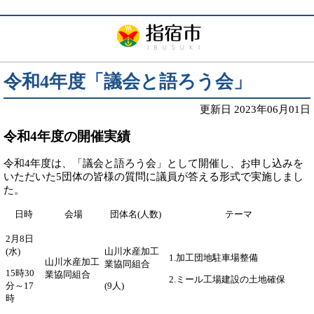
令和4年度「議会と語ろう会」
更新日 2023年06月01日
令和4年度の開催実績
令和4年度は、「議会と語ろう会」として開催し、お申し込みを
いただいた5団体の皆様の質問に議員が答える形式で実施しまし
た。
日時
会場
団体名(人数)
テーマ
2月8日
(水)
山川水産加工
1.加工団地駐車場整備
山川水産加工
業協同組合
15時30
業協同組合
2.ミール工場建設の土地確保
分～17
(9人)
時