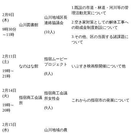
1.既設の市道・林道・河川等の管
理活動充実について
2月9日
山川地域区長
(木)
2.空き家対策としての解体工事へ
連絡協議会
山川図書館
の助成金制度創設について
9時30分
(10人)
～11時
3.その他、区の当面する諸課題に
ついて
2月11日
指宿ムービー
(土)
プロジェクト
なのはな館
いぶすき映画祭開催について他
19時～
(8人)
21時
2月14日
指宿商工会議
(火)
指宿商工会議
所女性会
これからの指宿市の発展について
所
19時～
(9人)
20時
2月15日
(水)
山川地域の農