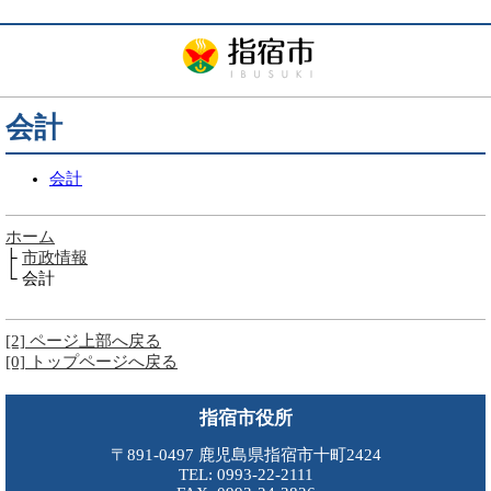
会計
会計
ホーム
├
市政情報
└ 会計
[2] ページ上部へ戻る
[0] トップページへ戻る
指宿市役所
〒891-0497 鹿児島県指宿市十町2424
TEL: 0993-22-2111