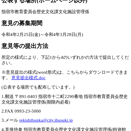
公表する場所(ホームページ以外)
指宿市教育委員会歴史文化課文化施設管理係
意見の募集期間
令和4年2月25日(金)～令和4年3月28日(月)
意見等の提出方法
所定の様式により、下記1から4のいずれかの方法で提出してくだ
さい。
※意見提出の様式(word形式)は、こちらからダウンロードできま
す。
意見提出様式.doc
(公表する場所でも配布しています。)
1.郵送 〒891-0403 指宿市十二町2290番地 指宿市教育委員会歴史
文化課文化施設管理係(期限内必着)
2.FAX 0993-23-5000
3.メール
rekishibunka@city.ibusuki.jp
4.直接持参 指宿市教育委員会歴史文化課文化施設管理係(時遊館