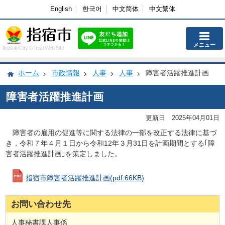
English
한국어
中文简体
中文繁体
メニュー
Ibusuki City Official Web Site
ホーム
市政情報
人事
人事
障害者活躍推進計画
障害者活躍推進計画
更新日 2025年04月01日
障害者の雇用の促進等に関する法律の一部を改正する法律に基づ
き，令和７年４月１日から令和12年３月31日を計画期間とする｢障
害者活躍推進計画｣を策定しました。
指宿市障害者活躍推進計画
(pdf:66KB)
お問い合わせ先
人事秘書課人事係