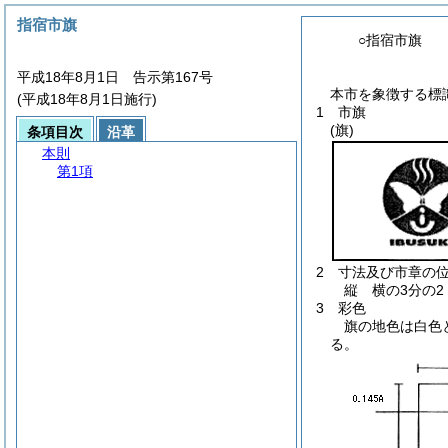
指宿市旗
○指宿市旗
平成18年8月1日 告示第167号
本市を象徴する標
(平成18年8月1日施行)
1 市旗
(旗)
条項目次
沿革
本則
第1項
2 寸法及び市章の
縦 横の3分の2
3 彩色
旗の地色は白色
る。