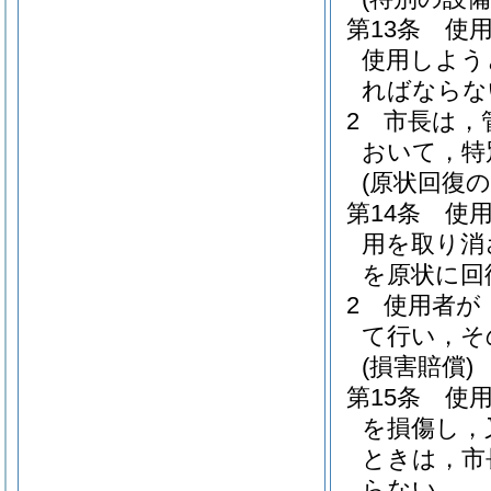
第13条
使
使用しよう
ればならな
2
市長は，
おいて，特
(原状回復の
第14条
使
用を取り消
を原状に回
2
使用者が
て行い，そ
(損害賠償)
第15条
使
を損傷し，
ときは，市
らない。