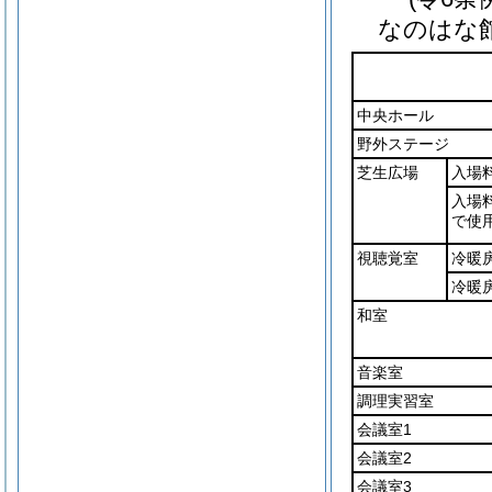
なのはな
中央ホール
野外ステージ
芝生広場
入場
入場
で使
視聴覚室
冷暖
冷暖
和室
音楽室
調理実習室
会議室1
会議室2
会議室3