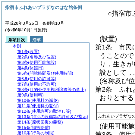
指宿市ふれあいプラザなのはな館条例
○指宿市
平成28年3月25日 条例第10号
(令和6年10月1日施行)
(設置)
条項目次
沿革
第1条
市民
本則
第1条
(設置)
うことので
第2条
(名称及び位置)
第3条
(使用可能施設)
り，生きが
第4条
(休館日)
設として，
第5条
(開館時間及び使用時間)
第6条
(使用の許可等)
(名称及び位
第7条
(使用の不許可)
第2条
ふれ
第8条
(目的外使用権利譲渡等の禁止)
第9条
(使用料)
おりとする
第10条
(使用料の減免)
第11条
(使用料の還付)
第12条
(使用許可の取消し等)
ふれあいプラザな
第13条
(特別の設備等の許可及び指示)
第14条
(原状回復の義務)
(使用可能施
第15条
(損害賠償)
第16条
(行為の制限)
第3条
使用