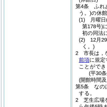
第4条
ふれ
う。)
の休
(1)
月曜日
第178号)
初の同法
(2)
12月
く。)
2
市長は，
前項
に規定
ことができ
(平30
(開館時間及
第5条
なの
する。
2
芝生広場
ら午後5時