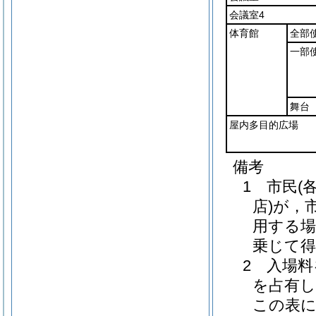
会議室4
体育館
全部
一部
舞台
屋内多目的広場
備考
1 市民(
店)が，
用する場
乗じて
2 入場
を占有し
この表に