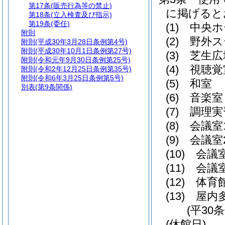
第17条
(販売行為等の禁止)
に掲げると
第18条
(立入検査及び指示)
第19条
(委任)
(1)
中央ホ
附則
(2)
野外ス
附則
(平成30年3月28日条例第4号)
附則
(平成30年10月1日条例第27号)
(3)
芝生広
附則
(令和元年9月30日条例第25号)
(4)
視聴覚
附則
(令和2年12月25日条例第35号)
附則
(令和6年3月25日条例第5号)
(5)
和室
別表
(第9条関係)
(6)
音楽室
(7)
調理実
(8)
会議室
(9)
会議室
(10)
会議
(11)
会議
(12)
体育
(13)
屋内
(平30
(休館日)