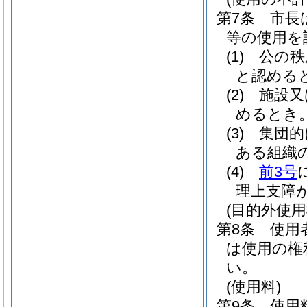
第7条
市長
等の使用を
(1)
公の秩
と認める
(2)
施設又
めるとき
(3)
集団的
ある組織
(4)
前3号
理上支障
(目的外使
第8条
使用
は使用の権
い。
(使用料)
第9条
使用