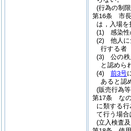
(行為の制限
第16条
市
は，入場を
(1)
感染性
(2)
他人に
行する者
(3)
公の秩
と認めら
(4)
前3号
あると認
(販売行為等
第17条
な
に類する行
て行う場合
(立入検査及
第18条
使