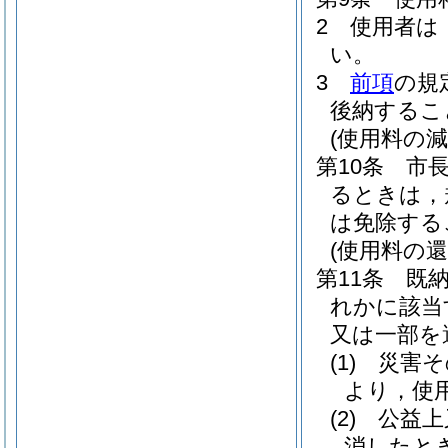
2
使用者は
い。
3
前項
の規
後納するこ
(使用料の減
第10条
市
るときは，
は免除する
(使用料の還
第11条
既
れかに該当
又は一部を
(1)
災害そ
より，使
(2)
公益上
消したと