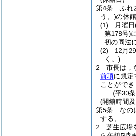
第4条
ふれ
う。)
の休
(1)
月曜日
第178号)
初の同法
(2)
12月
く。)
2
市長は，
前項
に規定
ことができ
(平30
(開館時間及
第5条
なの
する。
2
芝生広場
ら午後5時