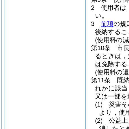
2
使用者は
い。
3
前項
の規
後納するこ
(使用料の減
第10条
市
るときは，
は免除する
(使用料の還
第11条
既
れかに該当
又は一部を
(1)
災害そ
より，使
(2)
公益上
消したと