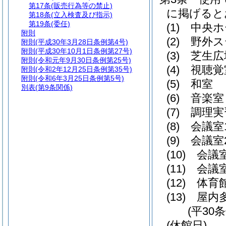
第17条
(販売行為等の禁止)
に掲げると
第18条
(立入検査及び指示)
第19条
(委任)
(1)
中央ホ
附則
(2)
野外ス
附則
(平成30年3月28日条例第4号)
附則
(平成30年10月1日条例第27号)
(3)
芝生広
附則
(令和元年9月30日条例第25号)
(4)
視聴覚
附則
(令和2年12月25日条例第35号)
附則
(令和6年3月25日条例第5号)
(5)
和室
別表
(第9条関係)
(6)
音楽室
(7)
調理実
(8)
会議室
(9)
会議室
(10)
会議
(11)
会議
(12)
体育
(13)
屋内
(平30
(休館日)