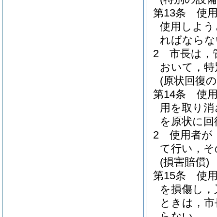
第13条
使
使用しよう
ればならな
2
市長は，
おいて，特
(原状回復の
第14条
使
用を取り消
を原状に回
2
使用者が
て行い，そ
(損害賠償)
第15条
使
を損傷し，
ときは，市
らない。