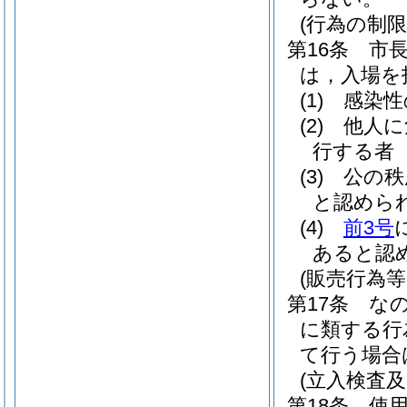
(行為の制限
第16条
市
は，入場を
(1)
感染性
(2)
他人に
行する者
(3)
公の秩
と認めら
(4)
前3号
あると認
(販売行為等
第17条
な
に類する行
て行う場合
(立入検査及
第18条
使