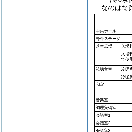
なのはな
中央ホール
野外ステージ
芝生広場
入場
入場
で使
視聴覚室
冷暖
冷暖
和室
音楽室
調理実習室
会議室1
会議室2
会議室3