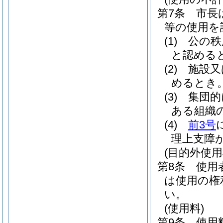
第7条
市長
等の使用を
(1)
公の秩
と認める
(2)
施設又
めるとき
(3)
集団的
ある組織
(4)
前3号
理上支障
(目的外使
第8条
使用
は使用の権
い。
(使用料)
第9条
使用