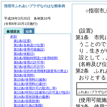
指宿市ふれあいプラザなのはな館条例
○指宿市
平成28年3月25日 条例第10号
(令和6年10月1日施行)
(設置)
条項目次
沿革
第1条
市民
本則
第1条
(設置)
うことので
第2条
(名称及び位置)
第3条
(使用可能施設)
り，生きが
第4条
(休館日)
設として，
第5条
(開館時間及び使用時間)
第6条
(使用の許可等)
(名称及び位
第7条
(使用の不許可)
第2条
ふれ
第8条
(目的外使用権利譲渡等の禁止)
第9条
(使用料)
おりとする
第10条
(使用料の減免)
第11条
(使用料の還付)
第12条
(使用許可の取消し等)
ふれあいプラザな
第13条
(特別の設備等の許可及び指示)
第14条
(原状回復の義務)
(使用可能施
第15条
(損害賠償)
第16条
(行為の制限)
第3条
使用