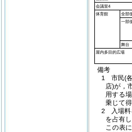
会議室4
体育館
全部
一部
舞台
屋内多目的広場
備考
1 市民(
店)が，
用する場
乗じて
2 入場
を占有し
この表に