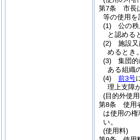
第7条
市長
等の使用を
(1)
公の秩
と認める
(2)
施設又
めるとき
(3)
集団的
ある組織
(4)
前3号
理上支障
(目的外使
第8条
使用
は使用の権
い。
(使用料)
第9条
使用