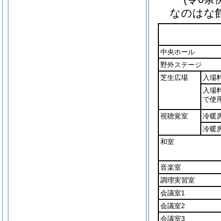
なのはな
中央ホール
野外ステージ
芝生広場
入場
入場
で使
視聴覚室
冷暖
冷暖
和室
音楽室
調理実習室
会議室1
会議室2
会議室3