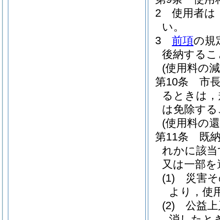
2
使用者は
い。
3
前項
の規
後納するこ
(使用料の減
第10条
市
るときは，
は免除する
(使用料の還
第11条
既
れかに該当
又は一部を
(1)
災害そ
より，使
(2)
公益上
消したと