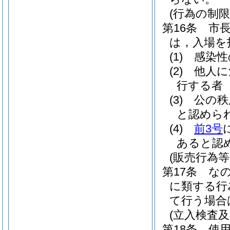
(行為の制限
第16条
市
は，入場を
(1)
感染性
(2)
他人に
行する者
(3)
公の秩
と認めら
(4)
前3号
あると認
(販売行為等
第17条
な
に類する行
て行う場合
(立入検査及
第18条
使