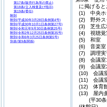
第17条
(販売行為等の禁止)
に掲げると
第18条
(立入検査及び指示)
第19条
(委任)
(1)
中央ホ
附則
(2)
野外ス
附則
(平成30年3月28日条例第4号)
附則
(平成30年10月1日条例第27号)
(3)
芝生広
附則
(令和元年9月30日条例第25号)
(4)
視聴覚
附則
(令和2年12月25日条例第35号)
附則
(令和6年3月25日条例第5号)
(5)
和室
別表
(第9条関係)
(6)
音楽室
(7)
調理実
(8)
会議室
(9)
会議室
(10)
会議
(11)
会議
(12)
体育
(13)
屋内
(平30
(休館日)