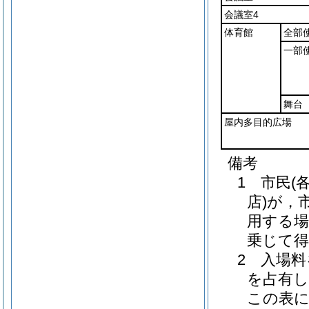
会議室4
体育館
全部
一部
舞台
屋内多目的広場
備考
1 市民(
店)が，
用する場
乗じて
2 入場
を占有し
この表に