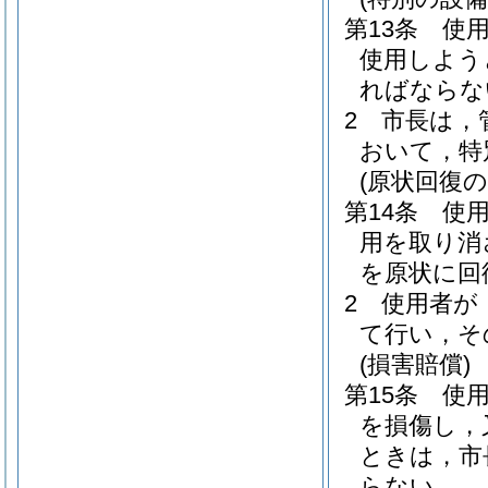
第13条
使
使用しよう
ればならな
2
市長は，
おいて，特
(原状回復の
第14条
使
用を取り消
を原状に回
2
使用者が
て行い，そ
(損害賠償)
第15条
使
を損傷し，
ときは，市
らない。