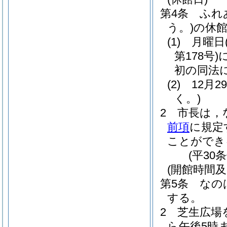
第4条
ふれ
う。)
の休
(1)
月曜日
第178号)
初の同法
(2)
12月
く。)
2
市長は，
前項
に規定
ことができ
(平30
(開館時間及
第5条
なの
する。
2
芝生広場
ら午後5時