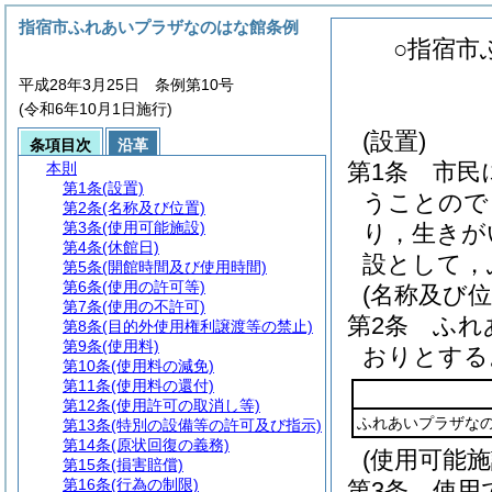
指宿市ふれあいプラザなのはな館条例
○指宿市
平成28年3月25日 条例第10号
(令和6年10月1日施行)
(設置)
条項目次
沿革
第1条
市民
本則
第1条
(設置)
うことので
第2条
(名称及び位置)
第3条
(使用可能施設)
り，生きが
第4条
(休館日)
設として，
第5条
(開館時間及び使用時間)
第6条
(使用の許可等)
(名称及び位
第7条
(使用の不許可)
第2条
ふれ
第8条
(目的外使用権利譲渡等の禁止)
第9条
(使用料)
おりとする
第10条
(使用料の減免)
第11条
(使用料の還付)
第12条
(使用許可の取消し等)
ふれあいプラザな
第13条
(特別の設備等の許可及び指示)
第14条
(原状回復の義務)
(使用可能施
第15条
(損害賠償)
第16条
(行為の制限)
第3条
使用