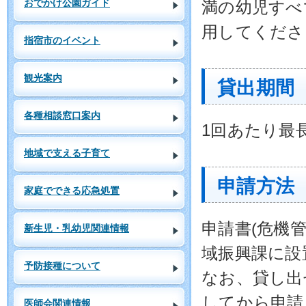
おでかけ公園ガイド
満の幼児すべ
用してくださ
指宿市のイベント
観光案内
貸出期間
各種相談窓口案内
1回あたり最
地域で支える子育て
申請方法
家庭でできる応急処置
申請書(危機
新生児・乳幼児関連情報
域振興課に設
予防接種について
なお、貸し出
してから申請
医師会関連情報