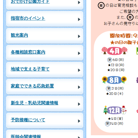
おでかけ公園ガイド
指宿市のイベント
観光案内
各種相談窓口案内
地域で支える子育て
家庭でできる応急処置
新生児・乳幼児関連情報
予防接種について
医師会関連情報