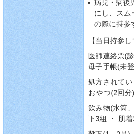
病児・病後
にし、スム
の際に持参
【当日持参し
医師連絡票(診
母子手帳(未登
処方されてい
おやつ(2回分
飲み物(水筒、
下3組 ・ 肌着
靴下(1～2足