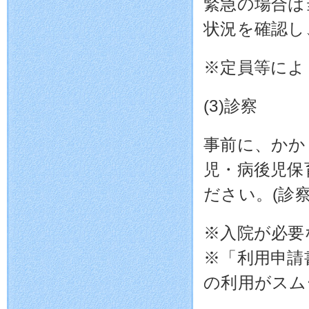
緊急の場合は
状況を確認し
※定員等によ
(3)診察
事前に、かか
児・病後児保
ださい。(診
※入院が必要
※「利用申請
の利用がスム