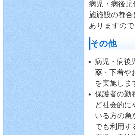
病児・病後児
施施設の都合
ありますので
その他
病児・病後
薬・下着や
を実施しま
保護者の勤
ど社会的に
いる方の急
でも利用す