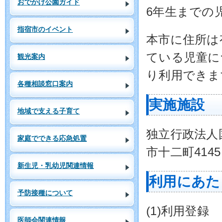
おでかけ公園ガイド
6年生までの
指宿市のイベント
本市に住所は
ている児童に
観光案内
り利用できま
各種相談窓口案内
実施施設
地域で支える子育て
独立行政法人国
家庭でできる応急処置
市十二町4145 T
新生児・乳幼児関連情報
利用にあた
予防接種について
(1)利用登録
医師会関連情報