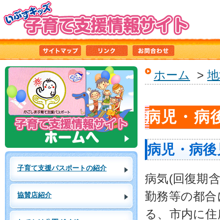
ホーム
>
地
病児・病
病児・病後
子育て支援パスポートの紹介
病気(回復期
勤務等の都合
協賛店紹介
る、市内に住