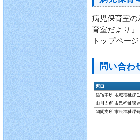
病児保育室の
育室だより」
トップページ
問い合わせ
窓口
指宿本所 地域福祉課
山川支所 市民福祉課
開聞支所 市民福祉課