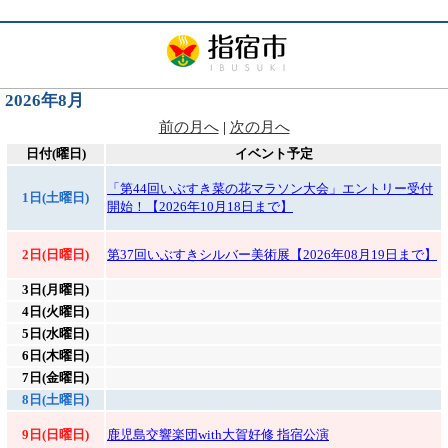
2026年8月
前の月へ
|
次の月へ
日付(曜日)
イベント予定
「第44回いぶすき菜の花マラソン大会」エントリー受付
1日(土曜日)
開始！【2026年10月18日まで】
2日(日曜日)
第37回いぶすきシルバー美術展【2026年08月19日まで】
3日(月曜日)
4日(火曜日)
5日(水曜日)
6日(木曜日)
7日(金曜日)
8日(土曜日)
9日(日曜日)
鹿児島交響楽団with大賀好修 指宿公演