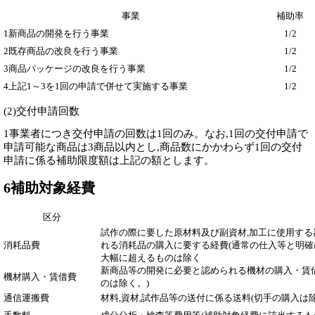
事業
補助率
1新商品の開発を行う事業
1/2
2既存商品の改良を行う事業
1/2
3商品パッケージの改良を行う事業
1/2
4上記1～3を1回の申請で併せて実施する事業
1/2
(2)交付申請回数
1事業者につき交付申請の回数は1回のみ。なお,1回の交付申請で
申請可能な商品は3商品以内とし,商品数にかかわらず1回の交付
申請に係る補助限度額は上記の額とします。
6補助対象経費
区分
試作の際に要した原材料及び副資材,加工に使用する
消耗品費
れる消耗品の購入に要する経費(通常の仕入等と明確
大幅に超えるものは除く
新商品等の開発に必要と認められる機材の購入・賃借
機材購入・賃借費
のは除く。)
通信運搬費
材料,資材,試作品等の送付に係る送料(切手の購入は除