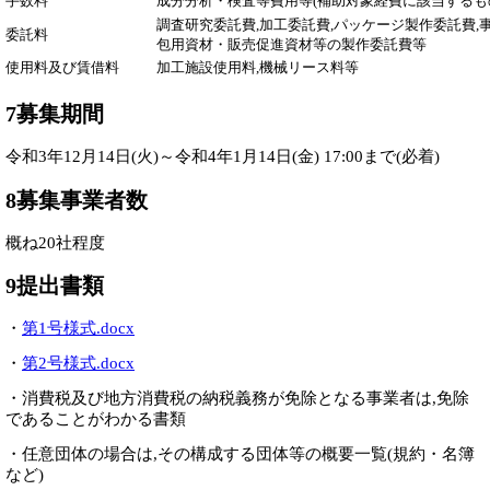
手数料
成分分析・検査等費用等(補助対象経費に該当するも
調査研究委託費,加工委託費,パッケージ製作委託費
委託料
包用資材・販売促進資材等の製作委託費等
使用料及び賃借料
加工施設使用料,機械リース料等
7募集期間
令和3年12月14日(火)～令和4年1月14日(金) 17:00まで(必着)
8募集事業者数
概ね20社程度
9提出書類
・
第1号様式.docx
・
第2号様式.docx
・消費税及び地方消費税の納税義務が免除となる事業者は,免除
であることがわかる書類
・任意団体の場合は,その構成する団体等の概要一覧(規約・名簿
など)