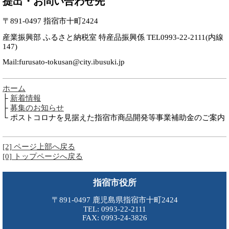
提出・お問い合わせ先
〒891-0497 指宿市十町2424
産業振興部 ふるさと納税室 特産品振興係 TEL0993-22-2111(内線
147)
Mail:furusato-tokusan@city.ibusuki.jp
ホーム
├
新着情報
├
募集のお知らせ
└ ポストコロナを見据えた指宿市商品開発等事業補助金のご案内
[2] ページ上部へ戻る
[0] トップページへ戻る
指宿市役所
〒891-0497 鹿児島県指宿市十町2424
TEL: 0993-22-2111
FAX: 0993-24-3826