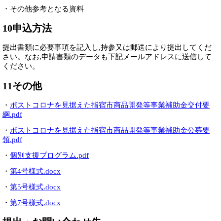
・その他参考となる資料
10申込方法
提出書類に必要事項を記入し,持参又は郵送により提出してくだ
さい。なお,申請書類のデータも下記メールアドレスに送信して
ください。
11その他
・
ポストコロナを見据えた指宿市商品開発等事業補助金交付要
綱.pdf
・
ポストコロナを見据えた指宿市商品開発等事業補助金公募要
領.pdf
・
個別支援プログラム.pdf
・
第4号様式.docx
・
第5号様式.docx
・
第7号様式.docx