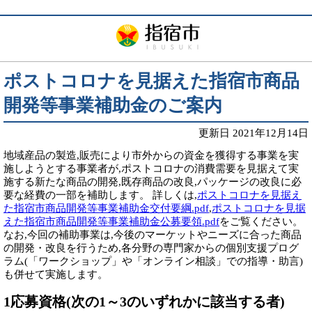
ポストコロナを見据えた指宿市商品
開発等事業補助金のご案内
更新日 2021年12月14日
地域産品の製造,販売により市外からの資金を獲得する事業を実
施しようとする事業者が,ポストコロナの消費需要を見据えて実
施する新たな商品の開発,既存商品の改良,パッケージの改良に必
要な経費の一部を補助します。 詳しくは,
ポストコロナを見据え
た指宿市商品開発等事業補助金交付要綱.pdf
,
ポストコロナを見据
えた指宿市商品開発等事業補助金公募要領.pdf
をご覧ください。
なお,今回の補助事業は,今後のマーケットやニーズに合った商品
の開発・改良を行うため,各分野の専門家からの個別支援プログ
ラム(「ワークショップ」や「オンライン相談」での指導・助言)
も併せて実施します。
1応募資格(次の1～3のいずれかに該当する者)