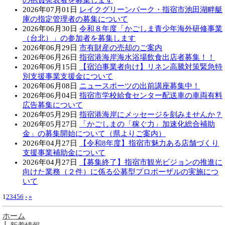
の抱負発表者を募集します
2026年07月01日
レイクグリーンパーク・指宿市池田湖畔艇
庫の指定管理者の募集について
2026年06月30日
令和８年度「かごしま青少年海外研修事業
（台北）」の参加者を募集します
2026年06月29日
市有財産の売却のご案内
2026年06月26日
指宿港海岸海水浴場飲食出店者募集！！
2026年06月15日
【宿泊事業者向け】リネン高騰対策緊急特
別支援事業支援金について
2026年06月08日
ニュースポーツの出前講座募集中！
2026年06月04日
指宿市学校給食センター配送車の車両有料
広告募集について
2026年05月29日
指宿港海岸にメッセージを刻みませんか？
2026年05月27日
「かごしまの「稼ぐ力」加速化総合補助
金」の募集開始について（県よりご案内）
2026年04月27日
【令和8年度】指宿市魅力ある店舗づくり
支援事業補助金について
2026年04月27日
【募集終了】指宿市観光ビジョンの推進に
向けた業務（２件）に係る公募型プロポーザルの実施につ
いて
1
2
3
4
5
6
›
»
ホーム