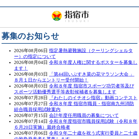
募集のお知らせ
2026年08月06日
指定暑熱避難施設（クーリングシェルタ
ー）の指定について
2026年08月04日
令和８年度人権に関するポスターを募集し
ます！
2026年08月03日
「第44回いぶすき菜の花マラソン大会 」
８月１日からエントリー受付開始！
2026年08月03日
令和８年度 指宿市スポーツ功労者等及び
スポーツ活動優秀選手等表彰候補者を募集します
2026年07月28日
『わたしのイチオシ指宿』動画コンテスト
2026年07月27日
令和８年度 指宿市職員・指宿南九州消防
組合職員採用試験案内
2026年07月15日
会計年度任用職員の募集について
2026年07月14日
令和８年度指宿市職員採用試験（令和８年
６月20日実施）最終合格者
2026年07月06日
令和９年二十歳を祝う式実行委員と二十歳