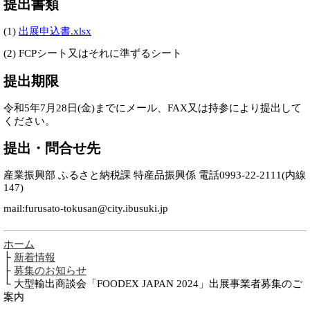
提出書類
(1)
出展申込書.xlsx
(2) FCPシート又はそれに準ずるシート
提出期限
令和5年7月28日(金)までにメール、FAX又は持参により提出して
ください。
提出・問合せ先
産業振興部 ふるさと納税課 特産品振興係 電話0993-22-2111(内線
147)
mail:furusato-tokusan@city.ibusuki.jp
ホーム
├
新着情報
├
募集のお知らせ
└ 大型輸出商談会「FOODEX JAPAN 2024」出展事業者募集のご
案内