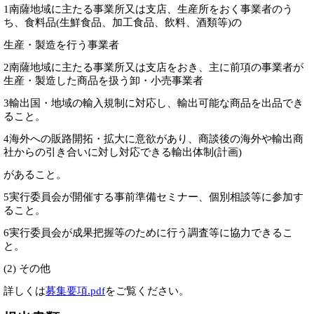
1南薩地域に主たる事業所又は支店、生産所をおく事業者のう
ち、食料品(生鮮食品、
加工食品、飲料、酒類等)の
生産・製造を行う事業者
2南薩地域に主たる事業所又は支店をおき、主に前項の事業者が
生産・製造した商品を
扱う卸・小売事業者
3輸出国・地域の輸入規制に対応し、輸出可能な商品を出品でき
ること。
4海外への販路開拓・拡大に意欲があり、商談後の海外や輸出商
社からの引き合いに対
し対応できる輸出体制(計画)
があること。
5実行委員会が開催する事前準備セミナー、個別相談等に参加す
ること。
6実行委員会が成果把握等のために行う調査等に協力できるこ
と。
(2) その他
詳しくは
募集要項.pdf
をご覧ください。