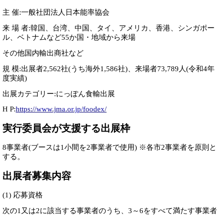
主 催:一般社団法人日本能率協会
来 場 者:韓国、台湾、中国、タイ、アメリカ、香港、シンガポー
ル、ベトナムなど55か国・地域から来場
その他国内輸出商社など
規 模:出展者2,562社(うち海外1,586社)、来場者73,789人(令和4年
度実績)
出展カテゴリー:にっぽん食輸出展
H P:
https://www.jma.or.jp/foodex/
実行委員会が支援する出展枠
8事業者(ブースは1小間を2事業者で使用) ※各市2事業者を原則と
する。
出展者募集内容
(1) 応募資格
次の1又は2に該当する事業者のうち、3～6をすべて満たす事業者