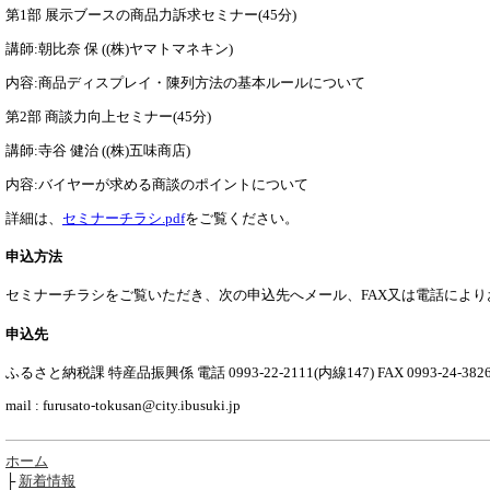
第1部 展示ブースの商品力訴求セミナー(45分)
講師:朝比奈 保 ((株)ヤマトマネキン)
内容:商品ディスプレイ・陳列方法の基本ルールについて
第2部 商談力向上セミナー(45分)
講師:寺谷 健治 ((株)五味商店)
内容:バイヤーが求める商談のポイントについて
詳細は、
セミナーチラシ.pdf
をご覧ください。
申込方法
セミナーチラシをご覧いただき、次の申込先へメール、FAX又は電話によ
申込先
ふるさと納税課 特産品振興係 電話 0993-22-2111(内線147) FAX 0993-24-382
mail : furusato-tokusan@city.ibusuki.jp
ホーム
├
新着情報