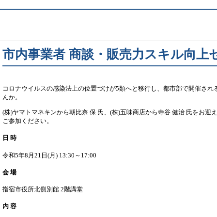
市内事業者 商談・販売力スキル向上
コロナウイルスの感染法上の位置づけが5類へと移行し、都市部で開催され
んか。
(株)ヤマトマネキンから朝比奈 保 氏、(株)五味商店から寺谷 健治 氏
ご参加ください。
日 時
令和5年8月21日(月) 13:30～17:00
会 場
指宿市役所北側別館 2階講堂
内 容