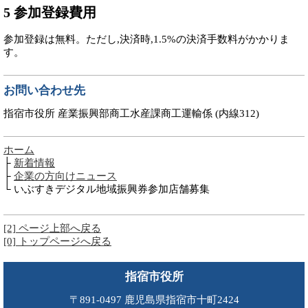
5 参加登録費用
参加登録は無料。ただし,決済時,1.5%の決済手数料がかかりま
す。
お問い合わせ先
指宿市役所 産業振興部商工水産課商工運輸係 (内線312)
ホーム
├
新着情報
├
企業の方向けニュース
└ いぶすきデジタル地域振興券参加店舗募集
[2] ページ上部へ戻る
[0] トップページへ戻る
指宿市役所
〒891-0497 鹿児島県指宿市十町2424