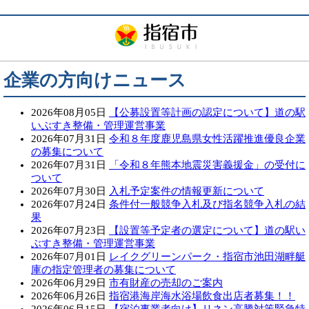
企業の方向けニュース
2026年08月05日
【公募設置等計画の認定について】道の駅
いぶすき整備・管理運営事業
2026年07月31日
令和８年度鹿児島県女性活躍推進優良企業
の募集について
2026年07月31日
「令和８年熊本地震災害義援金」の受付に
ついて
2026年07月30日
入札予定案件の情報更新について
2026年07月24日
条件付一般競争入札及び指名競争入札の結
果
2026年07月23日
【設置等予定者の選定について】道の駅い
ぶすき整備・管理運営事業
2026年07月01日
レイクグリーンパーク・指宿市池田湖畔艇
庫の指定管理者の募集について
2026年06月29日
市有財産の売却のご案内
2026年06月26日
指宿港海岸海水浴場飲食出店者募集！！