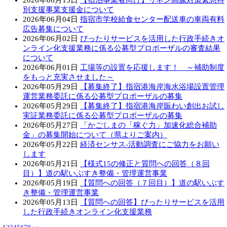
2026年06月15日
【宿泊事業者向け】リネン高騰対策緊急特
別支援事業支援金について
2026年06月04日
指宿市学校給食センター配送車の車両有料
広告募集について
2026年06月02日
ぴったりサービスを活用した行政手続きオ
ンライン化支援業務に係る公募型プロポーザルの審査結果
について
2026年06月01日
工場等の設置を応援します！ ～補助制度
をもっと充実させました～
2026年05月29日
【募集終了】指宿港海岸海水浴場設置管理
運営業務委託に係る公募型プロポーザルの募集
2026年05月29日
【募集終了】指宿港海岸賑わい創出お試し
実証業務委託に係る公募型プロポーザルの募集
2026年05月27日
「かごしまの「稼ぐ力」加速化総合補助
金」の募集開始について（県よりご案内）
2026年05月22日
経済センサス‐活動調査にご協力をお願い
します
2026年05月21日
【様式15の修正と質問への回答（８回
目）】道の駅いぶすき整備・管理運営事業
2026年05月19日
【質問への回答（７回目）】道の駅いぶす
き整備・管理運営事業
2026年05月13日
【質問への回答】ぴったりサービスを活用
した行政手続きオンライン化支援業務