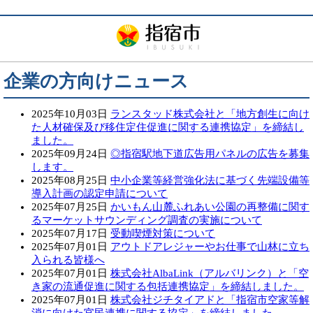
企業の方向けニュース
2025年10月03日
ランスタッド株式会社と「地方創生に向け
た人材確保及び移住定住促進に関する連携協定」を締結し
ました。
2025年09月24日
◎指宿駅地下道広告用パネルの広告を募集
します。
2025年08月25日
中小企業等経営強化法に基づく先端設備等
導入計画の認定申請について
2025年07月25日
かいもん山麓ふれあい公園の再整備に関す
るマーケットサウンディング調査の実施について
2025年07月17日
受動喫煙対策について
2025年07月01日
アウトドアレジャーやお仕事で山林に立ち
入られる皆様へ
2025年07月01日
株式会社AlbaLink（アルバリンク）と「空
き家の流通促進に関する包括連携協定」を締結しました。
2025年07月01日
株式会社ジチタイアドと「指宿市空家等解