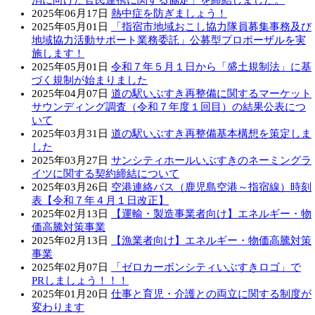
消に向けた官民連携に関する協定」を締結しました。
2025年06月17日
熱中症を防ぎましょう！
2025年05月01日
「指宿市地域おこし協力隊員募集事務及び
地域協力活動サポート業務委託」公募型プロポーザルを実
施します！
2025年05月01日
令和７年５月１日から「盛土規制法」に基
づく規制が始まりました
2025年04月07日
道の駅いぶすき再整備に関するマーケット
サウンディング調査（令和７年度１回目）の結果公表につ
いて
2025年03月31日
道の駅いぶすき再整備基本構想を策定しま
した
2025年03月27日
サンシティホールいぶすきのネーミングラ
イツに関する契約締結について
2025年03月26日
空港連絡バス（鹿児島空港～指宿線）時刻
表【令和７年４月１日改正】
2025年02月13日
【運輸・製造事業者向け】エネルギー・物
価高騰対策事業
2025年02月13日
【漁業者向け】エネルギー・物価高騰対策
事業
2025年02月07日
「ゼロカーボンシティいぶすきロゴ」で
PRしましょう！！！
2025年01月20日
仕事と育児・介護との両立に関する制度が
変わります