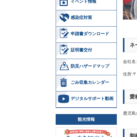
イベント情報
感染症対策
申請書ダウンロード
ネ
証明書交付
会社名
防災ハザードマップ
住所:〒
ごみ収集カレンダー
愛
デジタルサポート動画
鹿児島
観光情報
契