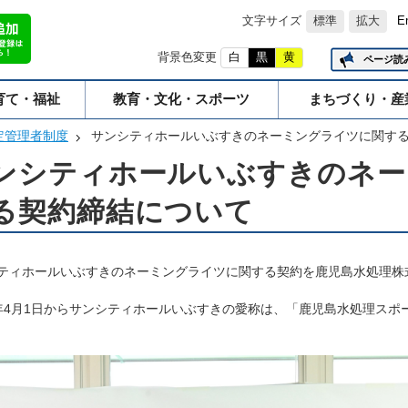
文字サイズ
標準
拡大
E
背景色変更
白
黒
黄
ページ読
育て・福祉
教育・文化・スポーツ
まちづくり・産
定管理者制度
サンシティホールいぶすきのネーミングライツに関す
ンシティホールいぶすきのネー
る契約締結について
ティホールいぶすきのネーミングライツに関する
契約を鹿児島水処理株
年4月1日からサンシティホールいぶすきの愛称は、「鹿児島水処理スポ