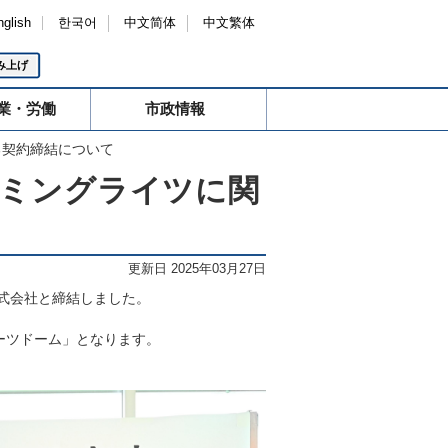
nglish
한국어
中文简体
中文繁体
み上げ
業・労働
市政情報
る契約締結について
ミングライツに関
更新日 2025年03月27日
式会社と締結しました。
ーツドーム」となります。