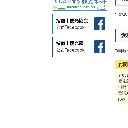
年額2
愛
5年間(
お問
〒891
鹿児
指宿
電話:0
FAX 