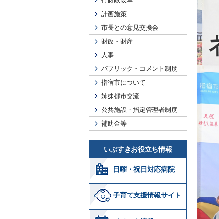
行財政改革
計画施策
市長との意見交換会
財政・財産
人事
パブリック・コメント制度
指宿市について
姉妹都市交流
公共施設・指定管理者制度
補助金等
いぶすきお役立ち情報
日曜・祝日対応病院
子育て支援情報サイト