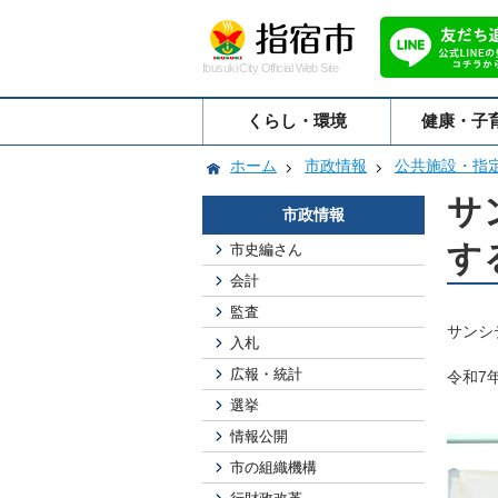
Ibusuki City Official Web Site
くらし・環境
健康・子
ホーム
市政情報
公共施設・指
サ
市政情報
す
市史編さん
会計
監査
サンシ
入札
広報・統計
令和7
選挙
情報公開
市の組織機構