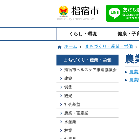
Ibusuki City Official Web Site
くらし・環境
健康・子
ホーム
まちづくり・産業・労働
農
まちづくり・産業・労働
指宿市ヘルスケア推進協議会
農業
建築
農業
労働
観光
社会基盤
農業・畜産業
水産業
林業