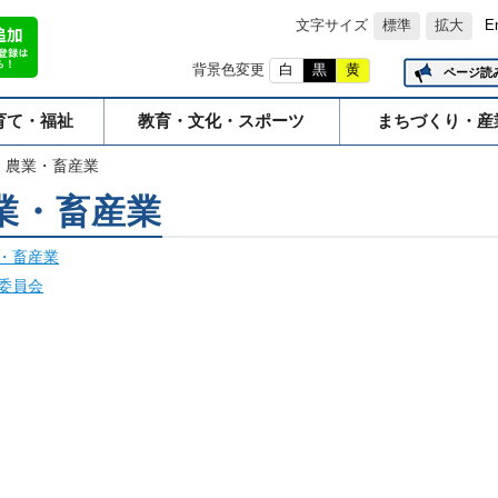
文字サイズ
標準
拡大
E
背景色変更
白
黒
黄
ページ読
育て・福祉
教育・文化・スポーツ
まちづくり・産
農業・畜産業
業・畜産業
・畜産業
委員会