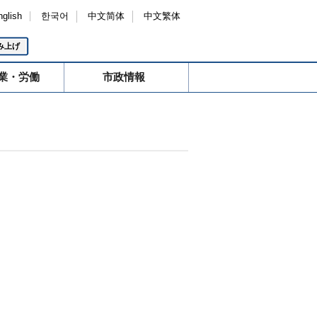
nglish
한국어
中文简体
中文繁体
み上げ
業・労働
市政情報