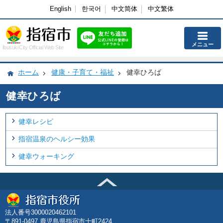
English
한국어
中文简体
中文繁体
メニュー
Ibusuki City Official Web Site
ホーム
健康・子育て・福祉
健幸ひろば
健幸ひろば
健幸レシピ
指宿温泉のヘルシー効果
健幸ウォーキング
法人番号3000020462101
〒891-0497 鹿児島県指宿市十町2424