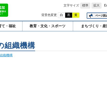
文字サイズ
標準
拡大
E
背景色変更
白
黒
黄
ページ読
育て・福祉
教育・文化・スポーツ
まちづくり・産
の組織機構
組織機構