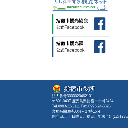
法人番号3000020462101
〒891-0497 鹿児島県指宿市十町2424
Tel.0993-22-2111 Fax.0993-24-3826
業務時間:8時30分～17時15分
閉庁日:土・日曜日、祝日、年末年始(12月29日