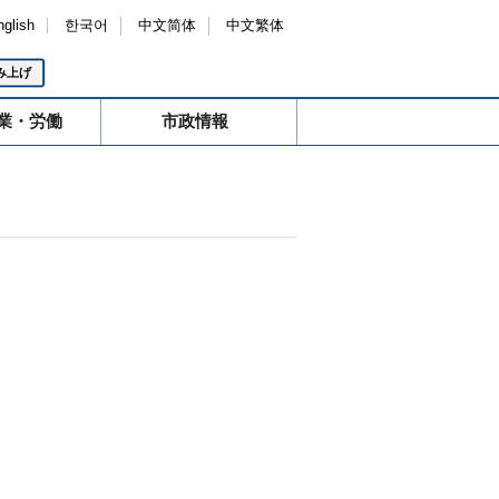
nglish
한국어
中文简体
中文繁体
み上げ
業・労働
市政情報