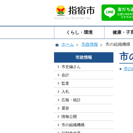
Ibusuki City Official Web Site
くらし・環境
健康・子
ホーム
市政情報
市の組織機構
市
市政情報
市史編さん
市の
会計
監査
入札
広報・統計
選挙
情報公開
市の組織機構