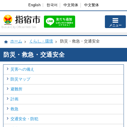
English
한국어
中文简体
中文繁体
メニュー
Ibusuki City Official Web Site
ホーム
くらし・環境
防災・救急・交通安全
防災・救急・交通安全
災害への備え
防災マップ
避難所
計画
救急
交通安全・防犯