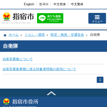
English
한국어
中文简体
中文繁体
メニュー
Ibusuki City Official Web Site
ホーム
くらし・環境
防災・救急・交通安全
自衛隊
自衛隊
自衛官募集について
自衛官募集事務に係る対象者情報の提供について
1