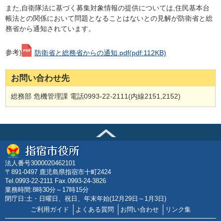
また,自衛隊法に基づく募集対象情報の提供については,住民基本台
帳法との関係において問題となることはないとの見解が防衛省と総
務省から通知されています。
参考)
防衛省と総務省からの通知.pdf
(pdf:112KB)
お問い合わせ先
総務部 危機管理課 電話0993-22-2111(内線2151,2152)
法人番号3000020462101
〒891-0497 鹿児島県指宿市十町2424
Tel.0993-22-2111 Fax.0993-24-3826
業務時間:8時30分～17時15分
閉庁日:土・日曜日、祝日、年末年始(12月29日～1月3日)
ご利用ガイド
よくある質問
お問い合わせ
リンク集