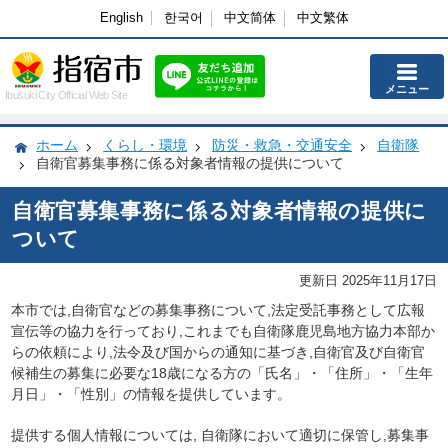
English
한국어
中文简体
中文繁体
メニュー
Ibusuki City Official Web Site
ホーム
くらし・環境
防災・救急・交通安全
自衛隊
自衛官募集事務に係る対象者情報の提供について
自衛官募集事務に係る対象者情報の提供に
ついて
更新日 2025年11月17日
本市では,自衛官などの募集事務について,法定受託事務として広報
宣伝等の協力を行っており,これまでも自衛隊鹿児島地方協力本部か
らの依頼により,法令及び国からの通知に基づき,自衛官及び自衛官
候補生の募集に必要な18歳になる方の「氏名」・「住所」・「生年
月日」・「性別」の情報を提供しています。
提供する個人情報については, 自衛隊において適切に保管し,募集事