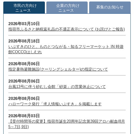
市民の方向け
企業の方向け
募集のお知らせ
ニュース
ニュース
2026年03月10日
指宿市ふるさと納税返礼品の不適正表示について (お詫びとご報告)
2026年08月18日
いぶすきのひと、ものとつながる・知るフリーマーケット IN 時遊
館COCCOはしむれ
2026年08月06日
指定暑熱避難施設(クーリングシェルター)の指定について
2026年08月06日
台風13号に伴う砂むし会館「砂楽」の営業休止について
2026年08月06日
ハローワーク発行「求人情報いぶすき」を掲載します
2026年08月03日
【受付時間等の変更】指宿市誕生20周年記念第39回アロハ献血(8月
5～7日,9日)