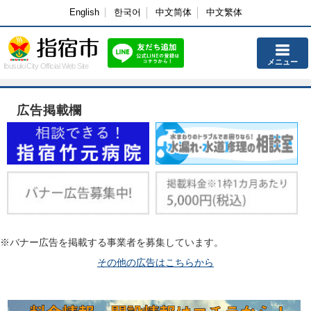
English
한국어
中文简体
中文繁体
メニュー
Ibusuki City Official Web Site
広告掲載欄
※バナー広告を掲載する事業者を募集しています。
その他の広告はこちらから