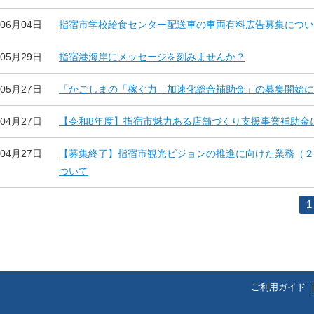
年06月04日
指宿市学校給食センター配送車の車両有料広告募集につい
年05月29日
指宿港海岸にメッセージを刻みませんか？
年05月27日
「かごしまの「稼ぐ力」加速化総合補助金」の募集開始に
年04月27日
【令和8年度】指宿市魅力ある店舗づくり支援事業補助金
年04月27日
【募集終了】指宿市観光ビジョンの推進に向けた業務（２
ついて
1
ご利用ガイド