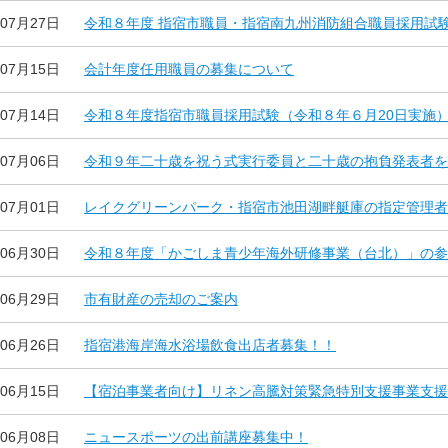
年07月27日
令和８年度 指宿市職員・指宿南九州消防組合職員採用試
年07月15日
会計年度任用職員の募集について
年07月14日
令和８年度指宿市職員採用試験（令和８年６月20日実施
年07月06日
令和９年二十歳を祝う式実行委員と二十歳の抱負発表者を
年07月01日
レイクグリーンパーク・指宿市池田湖畔艇庫の指定管理者
年06月30日
令和８年度「かごしま青少年海外研修事業（台北）」の参
年06月29日
市有財産の売却のご案内
年06月26日
指宿港海岸海水浴場飲食出店者募集！！
年06月15日
【宿泊事業者向け】リネン高騰対策緊急特別支援事業支援
年06月08日
ニュースポーツの出前講座募集中！