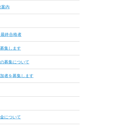
験案内
）最終合格者
募集します
の募集について
加者を募集します
金について