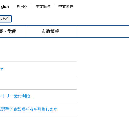
nglish
한국어
中文简体
中文繁体
み上げ
業・労働
市政情報
て
ントリー受付開始！
秀選手等表彰候補者を募集します