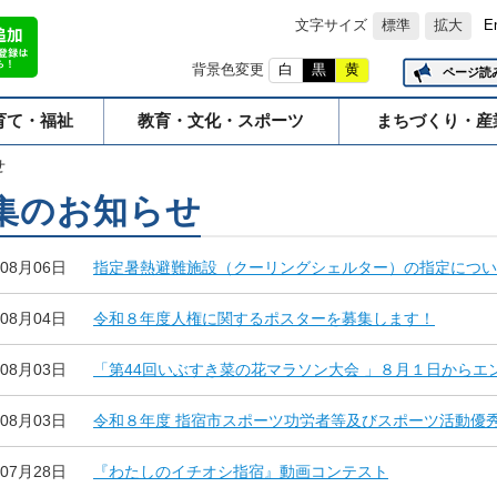
文字サイズ
標準
拡大
E
背景色変更
白
黒
黄
ページ読
育て・福祉
教育・文化・スポーツ
まちづくり・産
せ
集のお知らせ
年08月06日
指定暑熱避難施設（クーリングシェルター）の指定につい
年08月04日
令和８年度人権に関するポスターを募集します！
年08月03日
「第44回いぶすき菜の花マラソン大会 」８月１日からエ
年08月03日
令和８年度 指宿市スポーツ功労者等及びスポーツ活動優
年07月28日
『わたしのイチオシ指宿』動画コンテスト