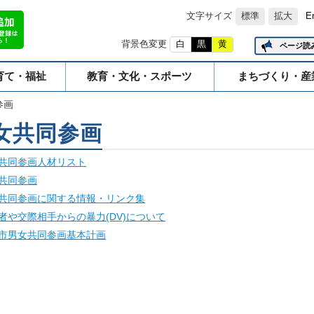
文字サイズ
標準
拡大
E
背景色変更
白
黒
黄
ページ読
育て・福祉
教育・文化・スポーツ
まちづくり・産
参画
女共同参画
共同参画人材リスト
共同参画
共同参画に関する情報・リンク集
者や交際相手からの暴力(DV)について
市男女共同参画基本計画