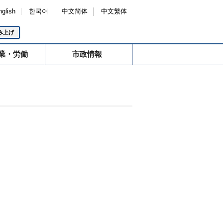
nglish
한국어
中文简体
中文繁体
み上げ
業・労働
市政情報