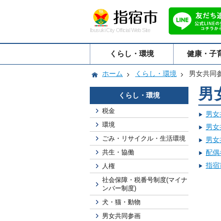
Ibusuki City Official Web Site
くらし・環境
健康・子
ホーム
くらし・環境
男女共同
男
くらし・環境
税金
男女
環境
男女
ごみ・リサイクル・生活環境
男女
共生・協働
配偶
指宿
人権
社会保障・税番号制度(マイナ
ンバー制度)
犬・猫・動物
男女共同参画