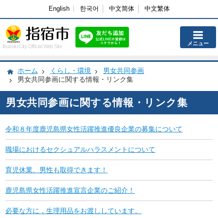
English
한국어
中文简体
中文繁体
メニュー
Ibusuki City Official Web Site
ホーム
くらし・環境
男女共同参画
男女共同参画に関する情報・リンク集
男女共同参画に関する情報・リンク集
令和８年度鹿児島県女性活躍推進優良企業の募集について
職場におけるセクシュアルハラスメントについて
育児休業、男性も取得できます！
鹿児島県女性活躍推進宣言企業のご紹介！
必要な方に，生理用品をお渡ししています。