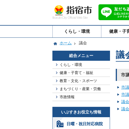
Ibusuki City Official Web Site
くらし・環境
健康・子
ホーム
議会
議
総合メニュー
くらし・環境
健康・子育て・福祉
市
教育・文化・スポーツ
市
まちづくり・産業・労働
市
市政情報
議
議会
いぶすきお役立ち情報
日曜・祝日対応病院