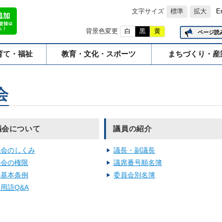
文字サイズ
標準
拡大
E
背景色変更
白
黒
黄
ページ読
育て・福祉
教育・文化・スポーツ
まちづくり・産
会
議会について
議員の紹介
議会のしくみ
議長・副議長
議会の権限
議席番号順名簿
会基本条例
委員会別名簿
用語Q&A