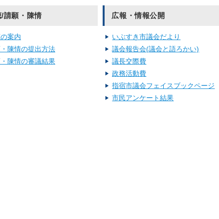
聴/請願・陳情
広報・情報公開
聴の案内
いぶすき市議会だより
願・陳情の提出方法
議会報告会(議会と語ろかい)
願・陳情の審議結果
議長交際費
政務活動費
指宿市議会フェイスブックページ
市民アンケート結果