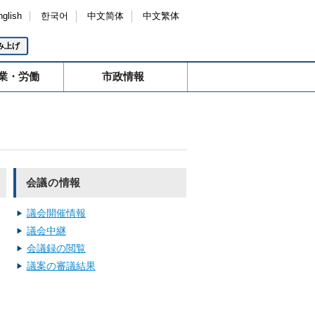
nglish
한국어
中文简体
中文繁体
み上げ
業・労働
市政情報
会議の情報
議会開催情報
議会中継
会議録の閲覧
議案の審議結果