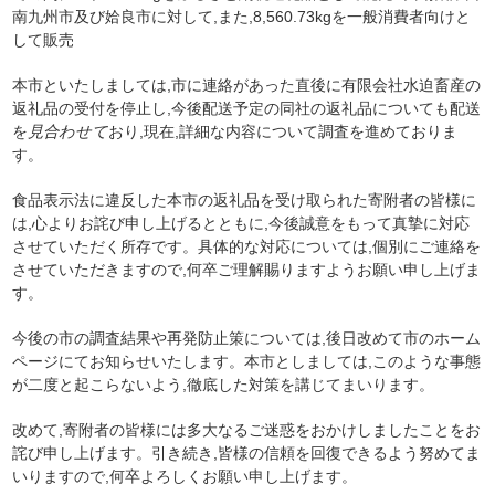
南九州市及び姶良市に対して,また,8,560.73kgを一般消費者向けと
して販売
本市といたしましては,市に連絡があった直後に有限会社水迫畜産の
返礼品の受付を停止し,今後配送予定の同社の返礼品についても配送
を
見合わせて
おり,現在,詳細な内容について調査を進めておりま
す。
食品表示法に違反した本市の返礼品を受け取られた寄附者の皆様に
は,心よりお詫び申し上げるとともに,今後誠意をもって真摯に対応
させていただく所存です。具体的な対応については,個別にご連絡を
させていただきますので,何卒ご理解賜りますようお願い申し上げま
す。
今後の市の調査結果や再発防止策については,後日改めて市のホーム
ページにてお知らせいたします。本市としましては,このような事態
が二度と起こらないよう,徹底した対策を講じてまいります。
改めて,寄附者の皆様には多大なるご迷惑をおかけしましたことをお
詫び申し上げます。引き続き,皆様の信頼を回復できるよう努めてま
いりますので,何卒よろしくお願い申し上げます。