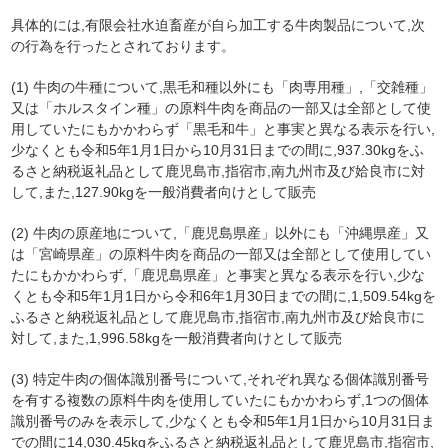
具体的には,有限会社水迫畜産が自ら加工する牛肉製品について,次
の行為を行ったとされております。
(1) 牛肉の牛種について,黒毛和種以外にも「肉専用種」,「交雑種」
又は「ホルスタイン種」の原料牛肉を商品の一部又は全部として使
用していたにもかかわらず「黒毛和牛」と事実と異なる表示を行い,
少なくとも令和5年1月1日から10月31日までの間に,937.30kgをふ
るさと納税返礼品として鹿児島市,指宿市,南九州市及び姶良市に対
して,また,127.90kgを一般消費者向けとして販売
(2) 牛肉の原産地について,「鹿児島県産」以外にも「沖縄県産」又
は「宮崎県産」の原料牛肉を商品の一部又は全部として使用してい
たにもかかわらず,「鹿児島県産」と事実と異なる表示を行い,少な
くとも令和5年1月1日から令和6年1月30日までの間に,1,509.54kgを
ふるさと納税返礼品として鹿児島市,指宿市,南九州市及び姶良市に
対して,また,1,996.58kgを一般消費者向けとして販売
(3) 特定牛肉の個体識別番号について,それぞれ異なる個体識別番号
を有する複数の原料牛肉を使用していたにもかかわらず,1つの個体
識別番号のみを表示して,少なくとも令和5年1月1日から10月31日ま
での間に14,030.45kgをふるさと納税返礼品として鹿児島市,指宿市,