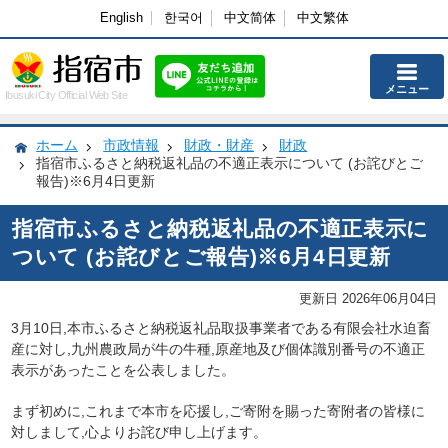
English
한국어
中文简体
中文繁体
メニュー
Ibusuki City Official Web Site
ホーム
市政情報
財政・財産
財政
指宿市ふるさと納税返礼品の不適正表示について (お詫びとご
報告)※6月4日更新
指宿市ふるさと納税返礼品の不適正表示に
ついて (お詫びとご報告)※6月4日更新
更新日 2026年06月04日
3月10日,本市ふるさと納税返礼品取扱事業者である有限会社水迫畜
産に対し,九州農政局が牛の牛種,原産地及び個体識別番号の不適正
表示があったことを公表しました。
まず初めに,これまで本市を応援し,ご寄附を賜った寄附者の皆様に
対しまして,心よりお詫び申し上げます。