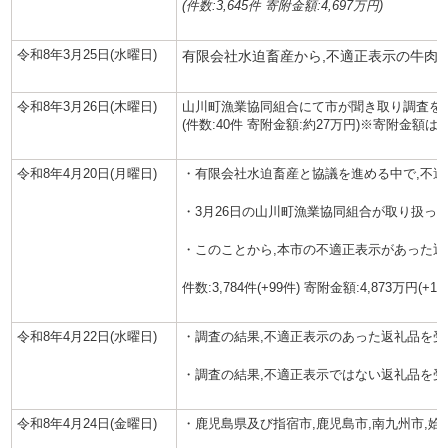
(件数:3,645件 寄附金額:4,697万円)
令和8年3月25日(水曜日)
有限会社水迫畜産から,不適正表示の牛肉
令和8年3月26日(木曜日)
山川町漁業協同組合にて市が聞き取り調査を
(件数:40件 寄附金額:約27万円)※寄附金額
令和8年4月20日(月曜日)
・有限会社水迫畜産と協議を進める中で,不
・
3月26日の山川町漁業協同組合が取り扱っ
・このことから,
本市の不適正表示があった返
件数:
3,784
件(+
99
件)
寄附金額:4,873万円(+14
令和8年4月22日
(水曜日)
・調査の結果,不適正表示のあった返礼品を
・
調査の結果,不適正表示ではない返礼品を
令和8年4月24日(金曜日)
・鹿児島県及び指宿市,鹿児島市,南九州市,姶