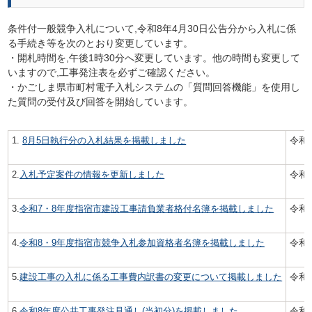
条件付一般競争入札について,令和8年4月30日公告分から入札に係
る手続き等を次のとおり変更しています。
・開札時間を,午後1時30分へ変更しています。他の時間も変更して
いますので,工事発注表を必ずご確認ください。
・かごしま県市町村電子入札システムの「質問回答機能」を使用し
た質問の受付及び回答を開始しています。
1.
8
月5日執行分の入札結果を掲載しました
令和
2.
入札予定案件の情報を更新しました
令和8
3.
令和7・8年度指宿市建設工事請負業者格付名簿を掲載しました
令和8
4.
令和8・9年度指宿市競争入札参加資格者名簿を掲載しました
令和8
5.
建設工事の入札に係る工事費内訳書の変更について掲載しました
令和8
6
.
令和8年度公共工事発注見通し(当初分)を掲載しました
令和