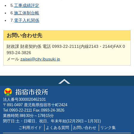
5.
工事成績評定
6.
施工体制台帳
7.
電子入札関係
お問い合わせ先
財政課 財産契約係 電話 0993-22-2111(内線2143・2144)FAX 0
993-24-3826
メール
zaisei@city.ibusuki.jp
法人番号3000020462101
〒891-0497 鹿児島県指宿市十町2424
Tel.0993-22-2111 Fax.0993-24-3826
業務時間:8時30分～17時15分
閉庁日:土・日曜日、祝日、年末年始(12月29日～1月3日)
ご利用ガイド
よくある質問
お問い合わせ
リンク集