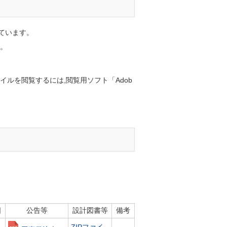
ています。
。
イルを閲覧するには,閲覧用ソフト「Adob
日
公告等
設計図書等
備考
ZIPファイ