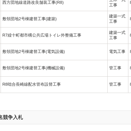
西方団地線道路改良舗装工事(R8)
工事
建築一式
敷領団地2号棟建替工事(建築)
工事
建築一式
R7繰十町都市構公共広場トイレ外整備工事
工事
敷領団地2号棟建替工事(電気設備)
電気工事
敷領団地2号棟建替工事(機械設備)
管工事
R8咄合長崎線配水管布設替工事
管工事
名競争入札