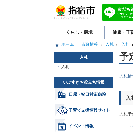
Ibusuki City Official Web Site
くらし・環境
健康・子
ホーム
市政情報
入札
入札
予
入札
入札
入札情
いぶすきお役立ち情報
日曜・祝日対応病院
入
子育て支援情報サイト
入札予
イベント情報
・