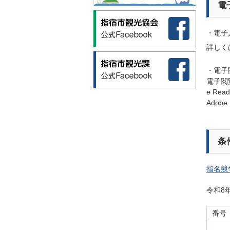
電
・電子
詳しく
・電子
電子閲
e Re
Adob
条
指名競
令和8年
番号