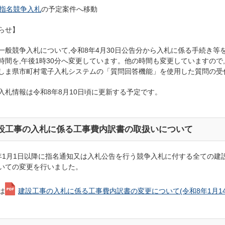
指名競争入札
の予定案件へ移動
らせ】
一般競争入札について,令和8年4月30日公告分から入札に係る手続き等
時間を,午後1時30分へ変更しています。他の時間も変更していますので
しま県市町村電子入札システムの「質問回答機能」を使用した質問の受
入札情報は令和8年8
月10日頃に更新する予定です。
設工事の入札に係る工事費内訳書の取扱いについて
年1月1日以降に指名通知又は入札公告を行う競争入札に付する全ての建
いての変更を行いました。
は
建設工事の入札に係る工事費内訳書の変更について(令和8年1月14