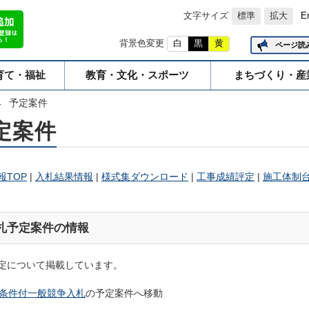
文字サイズ
標準
拡大
E
背景色変更
白
黒
黄
ページ読
育て・福祉
教育・文化・スポーツ
まちづくり・産
予定案件
定案件
報TOP
|
入札結果情報
|
様式集ダウンロード
|
工事成績評定
|
施工体制
札予定案件の情報
定について掲載しています。
条件付一般競争入札
の予定案件へ移動