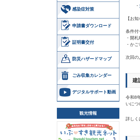
・
感染症対策
【お知
申請書ダウンロード
条件付
・開札
証明書交付
・かご
次回の
防災ハザードマップ
ごみ収集カレンダー
建
デジタルサポート動画
令和8
いにつ
観光情報
詳しく