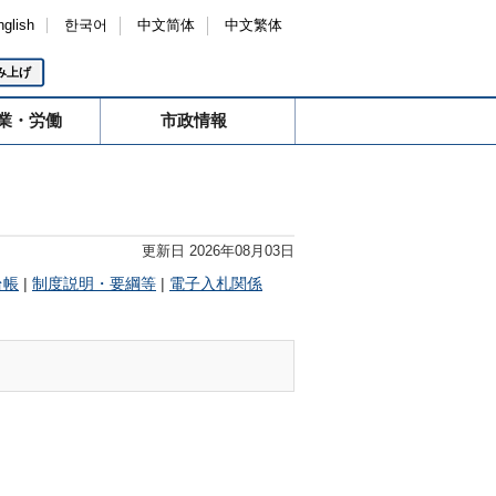
nglish
한국어
中文简体
中文繁体
み上げ
業・労働
市政情報
更新日 2026年08月03日
台帳
|
制度説明・要綱等
|
電子入札関係