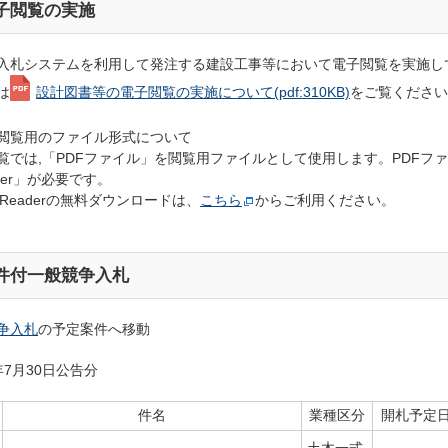
子閲覧の実施
入札システムを利用して発注する建設工事等において電子閲覧を実施し
は
設計図書等の電子閲覧の実施について
(pdf:310KB)
をご覧ください
閲覧用のファイル形式について
覧では,「PDFファイル」を閲覧用ファイルとして使用します。PDFファ
ader」が必要です。
e Readerの無料ダウンロードは、
こちら
からご利用ください。
件付一般競争入札
争入札
の予定案件へ移動
7月30
日公告分
件名
業種区分
開札予定
土木一式