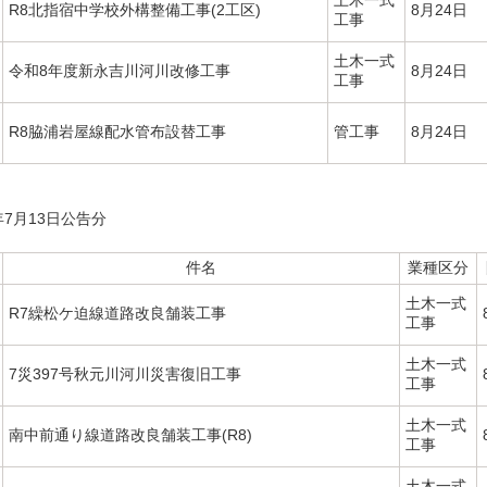
R8北指宿中学校外構整備工事(2工区)
8月24日
工事
土木一式
令和8年度新永吉川河川改修工事
8月24日
工事
R8脇浦岩屋線配水管布設替工事
管工事
8月24日
年7月13日公告分
件名
業種区分
土木一式
R7繰松ケ迫線道路改良舗装工事
工事
土木一式
7災397号秋元川河川災害復旧工事
工事
土木一式
南中前通り線道路改良舗装工事(R8)
工事
土木一式