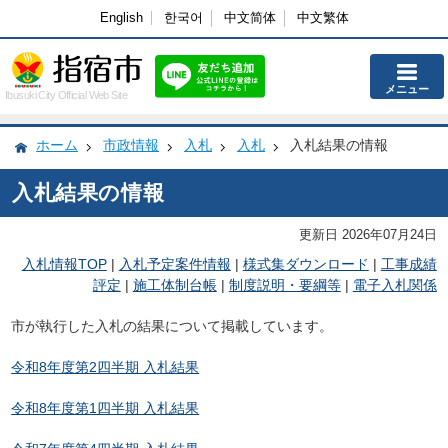
English
한국어
中文简体
中文繁体
メニュー
Ibusuki City Official Web Site
ホーム
市政情報
入札
入札
入札結果の情報
入札結果の情報
更新日 2026年07月24日
入札情報TOP
|
入札予定案件情報
|
様式集ダウンロード
|
工事成績
評定
|
施工体制台帳
|
制度説明・要綱等
|
電子入札関係
市が執行した入札の結果について掲載しています。
令和8年度第2四半期 入札結果
令和8年度第1四半期 入札結果