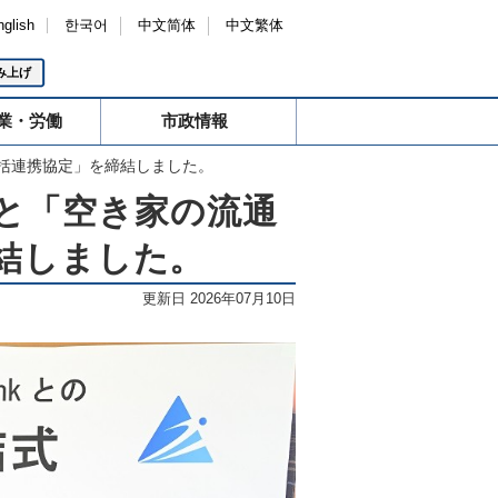
nglish
한국어
中文简体
中文繁体
み上げ
業・労働
市政情報
る包括連携協定」を締結しました。
ク)と「空き家の流通
結しました。
更新日 2026年07月10日