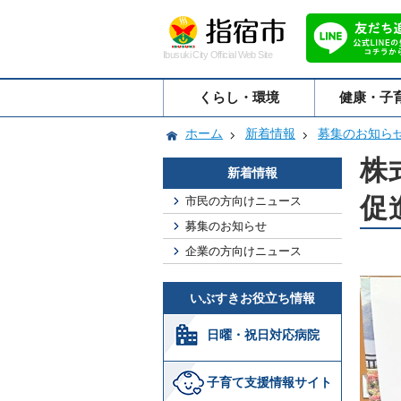
Ibusuki City Official Web Site
くらし・環境
健康・子
ホーム
新着情報
募集のお知ら
株
新着情報
促
市民の方向けニュース
募集のお知らせ
企業の方向けニュース
いぶすきお役立ち情報
日曜・祝日対応病院
子育て支援情報サイト