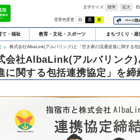
文字サイズ
標準
拡大
E
背景色変更
白
黒
黄
ページ読
育て・福祉
教育・文化・スポーツ
まちづくり・産
せ
株式会社AlbaLink(アルバリンク)と「空き家の流通促進に関す
式会社AlbaLink(アルバリン
進に関する包括連携協定」を締