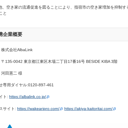
の他、空き家の流通促進を図ることにより、指宿市の空き家増加を抑制す
こと
携企業概要
 株式会社AlbaLink
 〒135-0042 東京都江東区木場二丁目17番16号 BESIDE KIBA 3階
 河田憲二 様
せ専用ダイヤル:
0120-897-461
イト:
https://albalink.co.jp/
スサイト:
https://wakearipro.com/
https://akiya-kaitoritai.com/