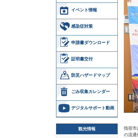
イベント情報
感染症対策
申請書ダウンロード
証明書交付
防災ハザードマップ
ごみ収集カレンダー
デジタルサポート動画
指宿市
観光情報
の流通