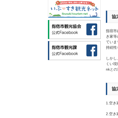
協
指宿市
き家等
ていま
持続性
しかし
くい現
nkと
協
1.空
2.空