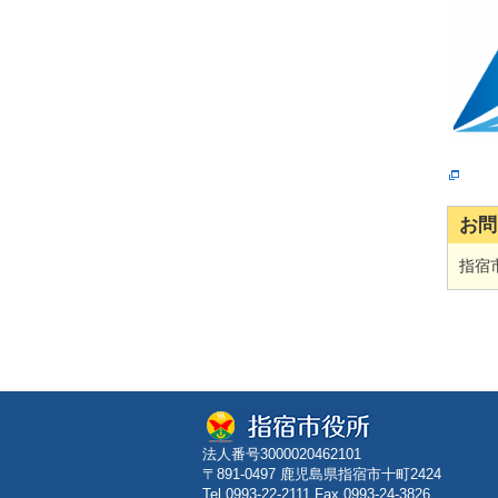
お問
指宿市
法人番号3000020462101
〒891-0497 鹿児島県指宿市十町2424
Tel.0993-22-2111 Fax.0993-24-3826