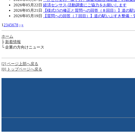
2026年05月22日
経済センサス‐活動調査にご協力をお願いします
2026年05月21日
【様式15の修正と質問への回答（８回目）】道の駅
2026年05月19日
【質問への回答（７回目）】道の駅いぶすき整備・
1
2
3
4
5
6
7
8
›
»
ホーム
├
新着情報
└ 企業の方向けニュース
[2] ページ上部へ戻る
[0] トップページへ戻る