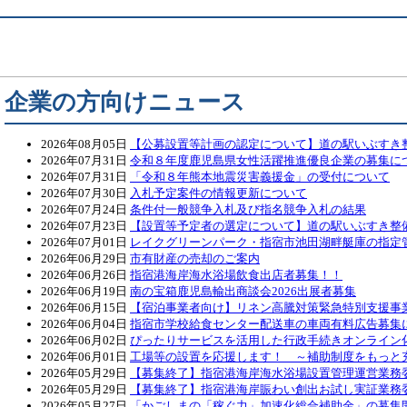
企業の方向けニュース
2026年08月05日
【公募設置等計画の認定について】道の駅いぶすき
2026年07月31日
令和８年度鹿児島県女性活躍推進優良企業の募集に
2026年07月31日
「令和８年熊本地震災害義援金」の受付について
2026年07月30日
入札予定案件の情報更新について
2026年07月24日
条件付一般競争入札及び指名競争入札の結果
2026年07月23日
【設置等予定者の選定について】道の駅いぶすき整
2026年07月01日
レイクグリーンパーク・指宿市池田湖畔艇庫の指定
2026年06月29日
市有財産の売却のご案内
2026年06月26日
指宿港海岸海水浴場飲食出店者募集！！
2026年06月19日
南の宝箱鹿児島輸出商談会2026出展者募集
2026年06月15日
【宿泊事業者向け】リネン高騰対策緊急特別支援事
2026年06月04日
指宿市学校給食センター配送車の車両有料広告募集
2026年06月02日
ぴったりサービスを活用した行政手続きオンライン
2026年06月01日
工場等の設置を応援します！ ～補助制度をもっと
2026年05月29日
【募集終了】指宿港海岸海水浴場設置管理運営業務
2026年05月29日
【募集終了】指宿港海岸賑わい創出お試し実証業務
2026年05月27日
「かごしまの「稼ぐ力」加速化総合補助金」の募集