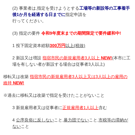
(2) 事業者は,指定を受けようとする
工場等の新設等の工事着手
後1か月を経過する日までに
指定申請を
行ってください。
(3) 指定の要件
令和9年度末までの期間限定で要件緩和中!
1 投下固定資本総額
300
万円
以上(税抜)
2 新設又は増設
指宿市民の新規雇用者3人以上
NEW!
(本市に工
場を有しない者が新設する場合は従事者3人以上)
移転又は改築
指宿市民の新規雇用者
3
人以上又は
3
人以上の雇用の
維持
NEW!
※過去に移転又は改築で指定を受けたことがないこと
3 新規雇用者又は従事者に
正規雇用者1人以上
含む
4
公序良俗に反しない
こと,
暴力団でない
こと,
市税等の
滞納が
ない
こと