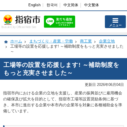
English
한국어
中文简体
中文繁体
メニュー
Ibusuki City Official Web Site
ホーム
まちづくり・産業・労働
商工業
企業立地
工場等の設置を応援します! ～補助制度をもっと充実させました
～
工場等の設置を応援します! ～補助制度を
もっと充実させました～
更新日 2026年06月04日
指宿市内における企業の立地を支援し、産業の振興並びに雇用機会
の確保及び拡大を目的として、指宿市工場等設置奨励条例に基づ
き、本市に進出する企業や本市内の企業等を対象に各種補助金を準
備しています。