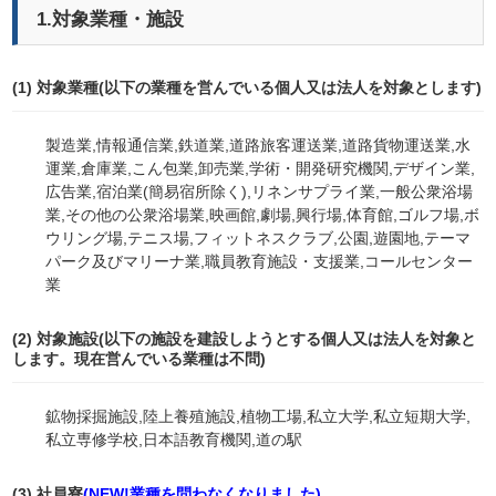
1.対象業種・施設
(1) 対象業種(以下の業種を営んでいる個人又は法人を対象とします)
製造業,情報通信業,鉄道業,道路旅客運送業,道路貨物運送業,水
運業,倉庫業,こん包業,
卸売業,学術・開発研究機関,デザイン業,
広告業,
宿泊業(簡易宿所除く),
リネンサプライ業,一般公衆浴場
業,その他の公衆浴場業,映画館,劇場,興行場,体育館,ゴルフ場,ボ
ウリング場,テニス場,フィットネスクラブ,公園,遊園地,テーマ
パーク及びマリーナ業,
職員教育施設・支援業,
コールセンター
業
(2) 対象施設(以下の施設を建設しようとする個人又は法人を対象と
します。現在営んでいる業種は不問)
鉱物採掘施設,陸上養殖施設,植物工場,私立大学,私立短期大学,
私立専修学校,日本語教育機関,道の駅
(3) 社員寮
(NEW!業種を問わなくなりました)