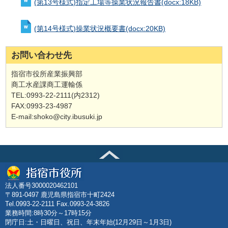
(第13号様式)指定工場等操業状況報告書
(docx:18KB)
(第14号様式)操業状況概要書
(docx:20KB)
お問い合わせ先
指宿市役所産業振興部
商工水産課商工運輸係
TEL:0993-22-2111(内2312)
FAX:0993-23-4987
E-mail:shoko@city.ibusuki.jp
法人番号3000020462101
〒891-0497 鹿児島県指宿市十町2424
Tel.0993-22-2111 Fax.0993-24-3826
業務時間:8時30分～17時15分
閉庁日:土・日曜日、祝日、年末年始(12月29日～1月3日)