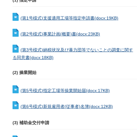
(1) 指定申請
(第1号様式)支援適用工場等指定申請書
(docx:19KB)
(第2号様式)事業計画(概要)書
(docx:23KB)
(第3号様式)納税状況及び暴力団等でないことの調査に関す
る同意書
(docx:18KB)
(2) 操業開始
(第5号様式)指定工場等操業開始届
(docx:17KB)
(第6号様式)新規雇用者(従事者)名簿
(docx:12KB)
(3) 補助金交付申請