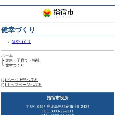
健幸づくり
健幸づくり
ホーム
├
健康・子育て・福祉
└ 健幸づくり
[2] ページ上部へ戻る
[0] トップページへ戻る
指宿市役所
〒891-0497 鹿児島県指宿市十町2424
TEL: 0993-22-2111