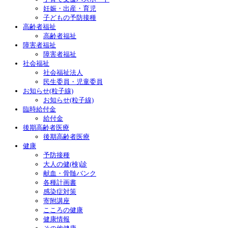
妊娠・出産・育児
子どもの予防接種
高齢者福祉
高齢者福祉
障害者福祉
障害者福祉
社会福祉
社会福祉法人
民生委員・児童委員
お知らせ(粒子線)
お知らせ(粒子線)
臨時給付金
給付金
後期高齢者医療
後期高齢者医療
健康
予防接種
大人の健(検)診
献血・骨髄バンク
各種計画書
感染症対策
寄附講座
こころの健康
健康情報